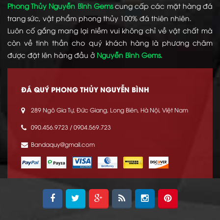
Phong Thủy Nguyễn Bình Gems
cung cấp các mặt hàng đá
trang sức, vật phẩm phong thủy 100% đá thiên nhiên.
Luôn cố gắng mang lại niềm vui không chỉ về vật chất mà
còn về tinh thần cho quý khách hàng là phương châm
được đặt lên hàng đầu ở
Nguyễn Bình Gems.
ĐÁ QUÝ PHONG THỦY NGUYỄN BÌNH
289 Ngô Gia Tự, Đức Giang, Long Biên, Hà Nội, Việt Nam
090.456.9723 / 0904.569.723
Bandaquy@gmail.com