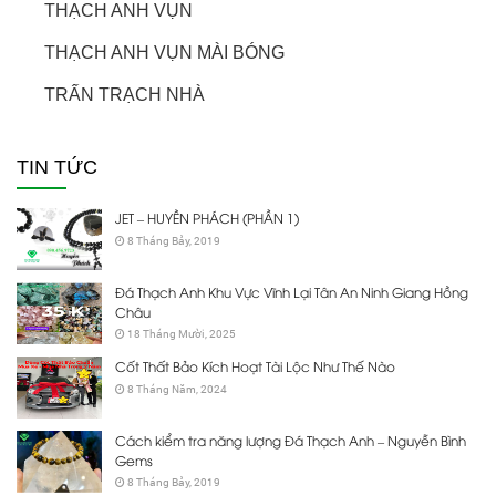
THẠCH ANH VỤN
THẠCH ANH VỤN MÀI BÓNG
TRẤN TRẠCH NHÀ
TIN TỨC
JET – HUYỀN PHÁCH (PHẦN 1)
8 Tháng Bảy, 2019
Đá Thạch Anh Khu Vực Vĩnh Lại Tân An Ninh Giang Hồng
Châu
18 Tháng Mười, 2025
Cốt Thất Bảo Kích Hoạt Tài Lộc Như Thế Nào
8 Tháng Năm, 2024
Cách kiểm tra năng lượng Đá Thạch Anh – Nguyễn Bình
Gems
8 Tháng Bảy, 2019