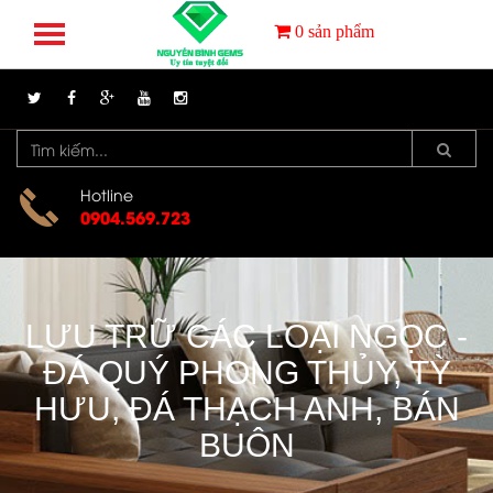
0
sản phẩm
Hotline
0904.569.723
LƯU TRỮ CÁC LOẠI NGỌC -
ĐÁ QUÝ PHONG THỦY, TỲ
HƯU, ĐÁ THẠCH ANH, BÁN
BUÔN