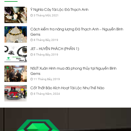
Ý Nghĩa Cây Tài Lộc Đá Thạch Anh
3 Tháng Một, 2021
Cách kiểm tra năng lượng Đá Thạch Anh – Nguyễn Bình
Gems
8 Tháng Bảy, 2019
JET – HUYỀN PHÁCH (PHẦN 1)
8 Tháng Bảy, 2019
NSƯT Xuân Hinh mua đá phong thủy tại Nguyễn Bình
Gems
11 Tháng Bảy, 2019
Cốt Thất Bảo Kích Hoạt Tài Lộc Như Thế Nào
8 Tháng Năm, 2024