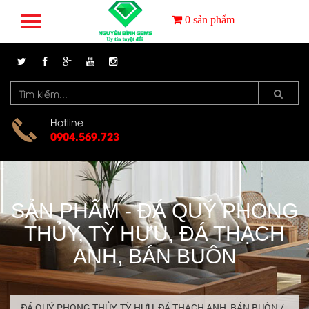
0
sản phẩm
Hotline
0904.569.723
SẢN PHẨM - ĐÁ QUÝ PHONG
THỦY, TỲ HƯU, ĐÁ THẠCH
ANH, BÁN BUÔN
ĐÁ QUÝ PHONG THỦY, TỲ HƯU, ĐÁ THẠCH ANH, BÁN BUÔN
/