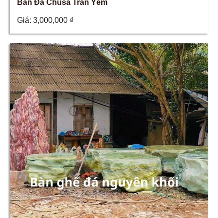
Bán Đá Chusa Trấn Yểm
Giá:
3,000,000
₫