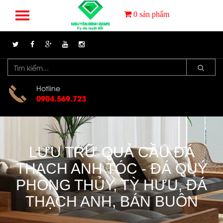
0
sản phẩm
Hotline
0904.569.723
LƯU TRỮ QUẢ CẦU ĐÁ
THẠCH ANH TÓC - ĐÁ QUÝ
PHONG THỦY, TỲ HƯU, ĐÁ
THẠCH ANH, BÁN BUÔN