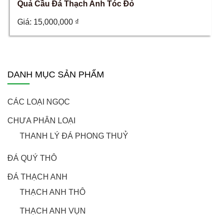
Quả Cầu Đá Thạch Anh Tóc Đỏ
Giá:
15,000,000
₫
DANH MỤC SẢN PHẨM
CÁC LOẠI NGỌC
CHƯA PHÂN LOẠI
THANH LÝ ĐÁ PHONG THUỶ
ĐÁ QUÝ THÔ
ĐÁ THẠCH ANH
THẠCH ANH THÔ
THẠCH ANH VỤN