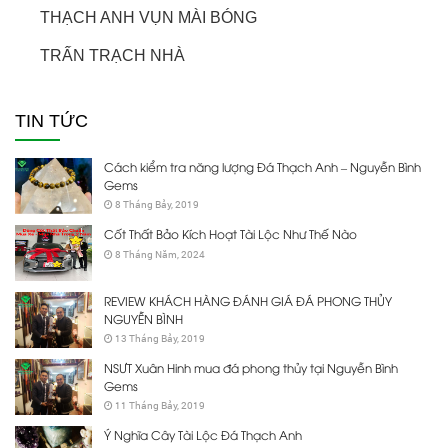
THẠCH ANH VỤN MÀI BÓNG
TRẤN TRẠCH NHÀ
TIN TỨC
Cách kiểm tra năng lượng Đá Thạch Anh – Nguyễn Bình
Gems
8 Tháng Bảy, 2019
Cốt Thất Bảo Kích Hoạt Tài Lộc Như Thế Nào
8 Tháng Năm, 2024
REVIEW KHÁCH HÀNG ĐÁNH GIÁ ĐÁ PHONG THỦY
NGUYỄN BÌNH
13 Tháng Bảy, 2019
NSƯT Xuân Hinh mua đá phong thủy tại Nguyễn Bình
Gems
11 Tháng Bảy, 2019
Ý Nghĩa Cây Tài Lộc Đá Thạch Anh