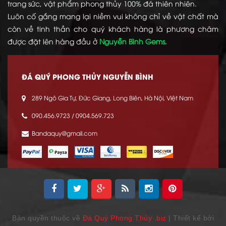
trang sức, vật phẩm phong thủy 100% đá thiên nhiên.
Luôn cố gắng mang lại niềm vui không chỉ về vật chất mà
còn về tinh thần cho quý khách hàng là phương châm
được đặt lên hàng đầu ở
Nguyễn Bình Gems.
ĐÁ QUÝ PHONG THỦY NGUYỄN BÌNH
289 Ngô Gia Tự, Đức Giang, Long Biên, Hà Nội, Việt Nam
090.456.9723 / 0904.569.723
Bandaquy@gmail.com
Bản quyền thuộc về
Đá Quý Phong Thủy .biz
| Thiết kế bởi