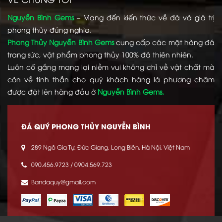
Nguyễn Bình Gems
– Mang đến kiến thức về đá và giá trị
phong thủy đúng nghĩa.
Phong Thủy Nguyễn Bình Gems
cung cấp các mặt hàng đá
trang sức, vật phẩm phong thủy 100% đá thiên nhiên.
Luôn cố gắng mang lại niềm vui không chỉ về vật chất mà
còn về tinh thần cho quý khách hàng là phương châm
được đặt lên hàng đầu ở
Nguyễn Bình Gems.
ĐÁ QUÝ PHONG THỦY NGUYỄN BÌNH
289 Ngô Gia Tự, Đức Giang, Long Biên, Hà Nội, Việt Nam
090.456.9723 / 0904.569.723
Bandaquy@gmail.com