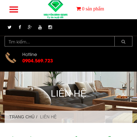
0
sản phẩm
Hotline
0904.569.723
LIÊN HỆ
TRANG CHỦ
LIÊN HỆ