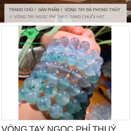
TRANG CHỦ
SẢN PHẨM
VÒNG TAY ĐÁ PHONG THỦY
VÒNG TAY NGỌC PHỈ THUÝ DẠNG CHUỖI HẠT
VÒNG TAY NGỌC PHỈ THUÝ