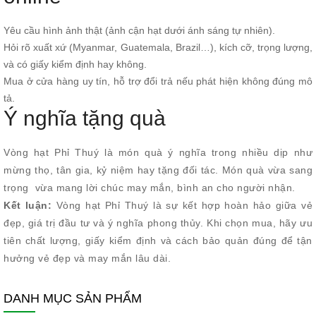
Yêu cầu hình ảnh thật (ảnh cận hạt dưới ánh sáng tự nhiên).
Hỏi rõ xuất xứ (Myanmar, Guatemala, Brazil…), kích cỡ, trọng lượng,
và có giấy kiểm định hay không.
Mua ở cửa hàng uy tín, hỗ trợ đổi trả nếu phát hiện không đúng mô
tả.
Ý nghĩa tặng quà
Vòng hạt Phỉ Thuý là món quà ý nghĩa trong nhiều dịp như
mừng thọ, tân gia, kỷ niệm hay tặng đối tác. Món quà vừa sang
trọng vừa mang lời chúc may mắn, bình an cho người nhận.
Kết luận:
Vòng hạt Phỉ Thuý là sự kết hợp hoàn hảo giữa vẻ
đẹp, giá trị đầu tư và ý nghĩa phong thủy. Khi chọn mua, hãy ưu
tiên chất lượng, giấy kiểm định và cách bảo quản đúng để tận
hưởng vẻ đẹp và may mắn lâu dài.
DANH MỤC SẢN PHẨM