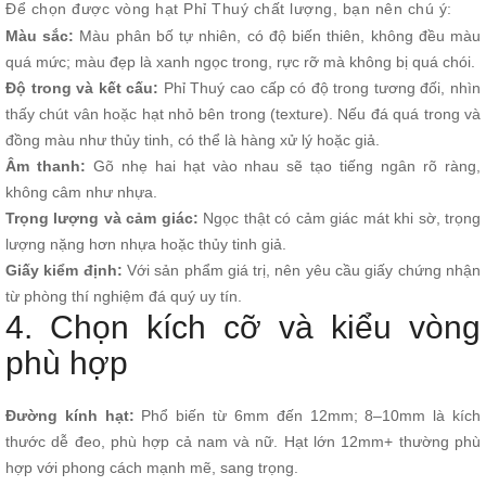
Để chọn được vòng hạt Phỉ Thuý chất lượng, bạn nên chú ý:
Màu sắc:
Màu phân bố tự nhiên, có độ biến thiên, không đều màu
quá mức; màu đẹp là xanh ngọc trong, rực rỡ mà không bị quá chói.
Độ trong và kết cấu:
Phỉ Thuý cao cấp có độ trong tương đối, nhìn
thấy chút vân hoặc hạt nhỏ bên trong (texture). Nếu đá quá trong và
đồng màu như thủy tinh, có thể là hàng xử lý hoặc giả.
Âm thanh:
Gõ nhẹ hai hạt vào nhau sẽ tạo tiếng ngân rõ ràng,
không câm như nhựa.
Trọng lượng và cảm giác:
Ngọc thật có cảm giác mát khi sờ, trọng
lượng nặng hơn nhựa hoặc thủy tinh giả.
Giấy kiểm định:
Với sản phẩm giá trị, nên yêu cầu giấy chứng nhận
từ phòng thí nghiệm đá quý uy tín.
4. Chọn kích cỡ và kiểu vòng
phù hợp
Đường kính hạt:
Phổ biến từ 6mm đến 12mm; 8–10mm là kích
thước dễ đeo, phù hợp cả nam và nữ. Hạt lớn 12mm+ thường phù
hợp với phong cách mạnh mẽ, sang trọng.