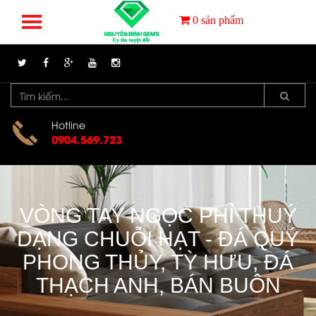
0
sản phẩm
Hotline
0904.569.723
VÒNG TAY NGỌC PHỈ THUÝ
DẠNG CHUỖI HẠT - ĐÁ QUÝ
PHONG THỦY, TỲ HƯU, ĐÁ
THẠCH ANH, BÁN BUÔN