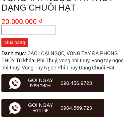
DẠNG CHUỖI HẠT
20,000,000
₫
Số
lượng
Mua hàng
Danh mục:
CÁC LOẠI NGỌC
,
VÒNG TAY ĐÁ PHONG
THỦY
Từ khóa:
Phỉ Thuý
,
vong phi thuy
,
vong tay ngoc
phi thuy
,
Vòng Tay Ngọc Phỉ Thuý Dạng Chuỗi Hạt
GỌI NGAY
090.456.9723
ĐIỆN THOẠI
GỌI NGAY
0904.569.723
HOTLINE