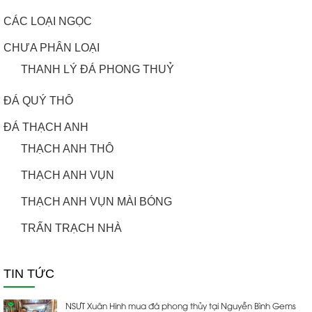
CÁC LOẠI NGỌC
CHƯA PHÂN LOẠI
THANH LÝ ĐÁ PHONG THUỶ
ĐÁ QUÝ THÔ
ĐÁ THẠCH ANH
THẠCH ANH THÔ
THẠCH ANH VỤN
THẠCH ANH VỤN MÀI BÓNG
TRẤN TRẠCH NHÀ
TIN TỨC
NSƯT Xuân Hinh mua đá phong thủy tại Nguyễn Bình Gems