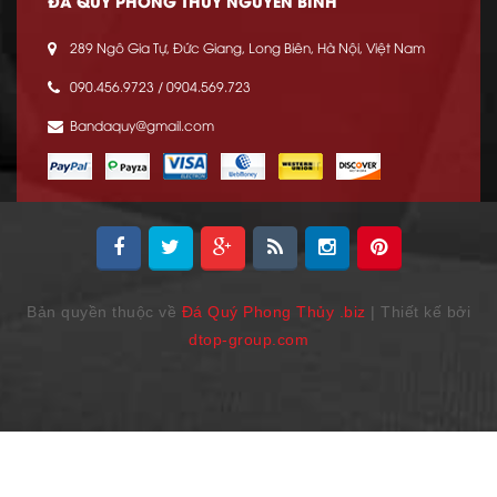
ĐÁ QUÝ PHONG THỦY NGUYỄN BÌNH
289 Ngô Gia Tự, Đức Giang, Long Biên, Hà Nội, Việt Nam
090.456.9723 / 0904.569.723
Bandaquy@gmail.com
Bản quyền thuộc về
Đá Quý Phong Thủy .biz
| Thiết kế bởi
dtop-group.com