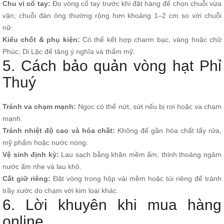
Chu vi cổ tay:
Đo vòng cổ tay trước khi đặt hàng để chọn chuỗi vừa
vặn; chuỗi đàn ông thường rộng hơn khoảng 1–2 cm so với chuỗi
nữ.
Kiểu chốt & phụ kiện:
Có thể kết hợp charm bạc, vàng hoặc chữ
Phúc, Di Lặc để tăng ý nghĩa và thẩm mỹ.
5. Cách bảo quản vòng hạt Phỉ
Thuý
Tránh va chạm mạnh:
Ngọc có thể nứt, sứt nếu bị rơi hoặc va chạm
mạnh.
Tránh nhiệt độ cao và hóa chất:
Không để gần hóa chất tẩy rửa,
mỹ phẩm hoặc nước nóng.
Vệ sinh định kỳ:
Lau sạch bằng khăn mềm ẩm; thỉnh thoảng ngâm
nước ấm nhẹ và lau khô.
Cất giữ riêng:
Đặt vòng trong hộp vải mềm hoặc túi riêng để tránh
trầy xước do chạm với kim loại khác.
6. Lời khuyên khi mua hàng
online