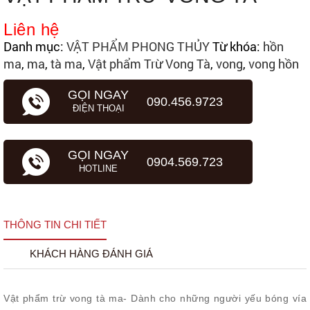
Liên hệ
Danh mục:
VẬT PHẨM PHONG THỦY
Từ khóa:
hồn
ma
,
ma
,
tà ma
,
Vật phẩm Trừ Vong Tà
,
vong
,
vong hồn
GỌI NGAY
090.456.9723
ĐIỆN THOẠI
GỌI NGAY
0904.569.723
HOTLINE
THÔNG TIN CHI TIẾT
KHÁCH HÀNG ĐÁNH GIÁ
Vật phẩm trừ vong tà ma- Dành cho những người yếu bóng vía