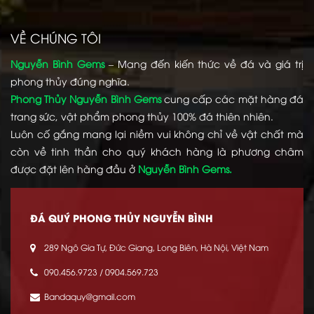
VỀ CHÚNG TÔI
Nguyễn Bình Gems
– Mang đến kiến thức về đá và giá trị
phong thủy đúng nghĩa.
Phong Thủy Nguyễn Bình Gems
cung cấp các mặt hàng đá
trang sức, vật phẩm phong thủy 100% đá thiên nhiên.
Luôn cố gắng mang lại niềm vui không chỉ về vật chất mà
còn về tinh thần cho quý khách hàng là phương châm
được đặt lên hàng đầu ở
Nguyễn Bình Gems.
ĐÁ QUÝ PHONG THỦY NGUYỄN BÌNH
289 Ngô Gia Tự, Đức Giang, Long Biên, Hà Nội, Việt Nam
090.456.9723 / 0904.569.723
Bandaquy@gmail.com