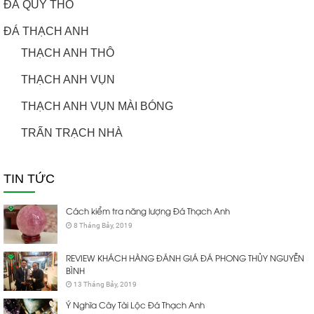
ĐÁ QUÝ THÔ
ĐÁ THẠCH ANH
THẠCH ANH THÔ
THẠCH ANH VỤN
THẠCH ANH VỤN MÀI BÓNG
TRẤN TRẠCH NHÀ
TIN TỨC
Cách kiểm tra năng lượng Đá Thạch Anh
8 Tháng Bảy, 2019
REVIEW KHÁCH HÀNG ĐÁNH GIÁ ĐÁ PHONG THỦY NGUYỄN
BÌNH
13 Tháng Bảy, 2019
Ý Nghĩa Cây Tài Lộc Đá Thạch Anh