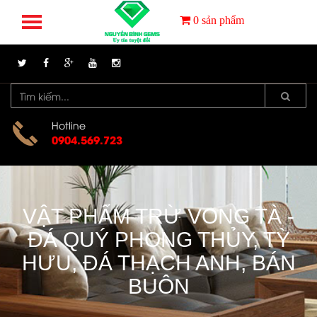
0
sản phẩm
Hotline
0904.569.723
VẬT PHẨM TRỪ VONG TÀ -
ĐÁ QUÝ PHONG THỦY, TỲ
HƯU, ĐÁ THẠCH ANH, BÁN
BUÔN