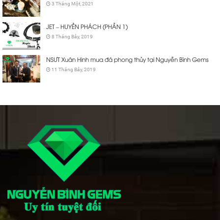
3 Tháng Một, 2021
JET – HUYỀN PHÁCH (PHẦN 1)
8 Tháng Bảy, 2019
NSƯT Xuân Hinh mua đá phong thủy tại Nguyễn Bình Gems
11 Tháng Bảy, 2019