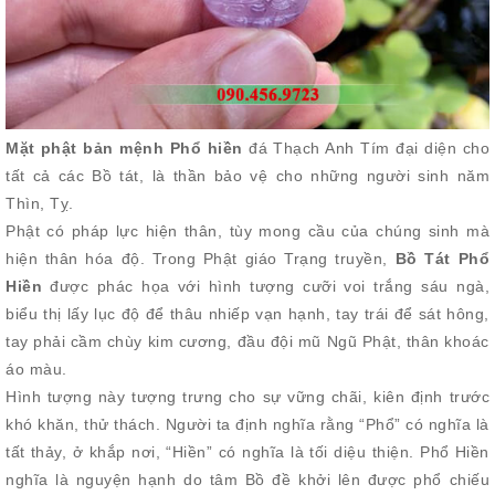
Mặt phật bản mệnh Phổ hiền
đá Thạch Anh Tím đại diện cho
tất cả các Bồ tát, là thần bảo vệ cho những người sinh năm
Thìn, Tỵ.
Phật có pháp lực hiện thân, tùy mong cầu của chúng sinh mà
hiện thân hóa độ. Trong Phật giáo Trạng truyền,
Bồ Tát Phổ
Hiền
được phác họa với hình tượng cưỡi voi trắng sáu ngà,
biểu thị lấy lục độ để thâu nhiếp vạn hạnh, tay trái để sát hông,
tay phải cầm chùy kim cương, đầu đội mũ Ngũ Phật, thân khoác
áo màu.
Hình tượng này tượng trưng cho sự vững chãi, kiên định trước
khó khăn, thử thách. Người ta định nghĩa rằng “Phổ” có nghĩa là
tất thảy, ở khắp nơi, “Hiền” có nghĩa là tối diệu thiện. Phổ Hiền
nghĩa là nguyện hạnh do tâm Bồ đề khởi lên được phổ chiếu