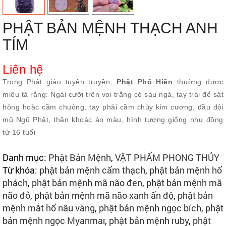
PHẬT BẢN MỆNH THẠCH ANH
TÍM
Liên hệ
Trong Phật giáo tuyên truyền,
Phật Phổ Hiền
thường được
miêu tả rằng: Ngài cưỡi trên voi trắng có sáu ngà, tay trái để sát
hông hoặc cầm chuông, tay phải cầm chùy kim cương, đầu đội
mũ Ngũ Phật, thân khoác áo màu, hình tượng giống như đồng
tử 16 tuổi
Danh mục:
Phật Bản Mệnh
,
VẬT PHẨM PHONG THỦY
Từ khóa:
phật bản mệnh cẩm thạch
,
phật bản mệnh hổ
phách
,
phật bản mệnh mã não đen
,
phật bản mệnh mã
não đỏ
,
phật bản mệnh mã não xanh ấn độ
,
phật bản
mệnh mắt hổ nâu vàng
,
phật bản mệnh ngọc bích
,
phật
bản mệnh ngọc Myanmar
,
phật bản mệnh ruby
,
phật