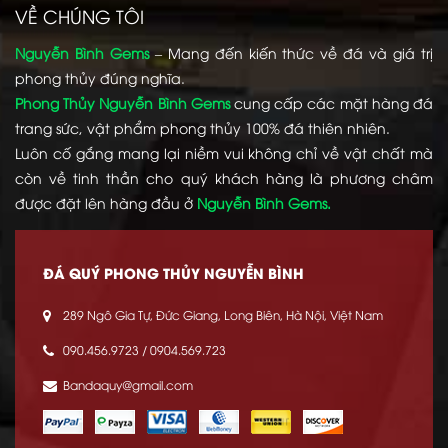
VỀ CHÚNG TÔI
Nguyễn Bình Gems
– Mang đến kiến thức về đá và giá trị
phong thủy đúng nghĩa.
Phong Thủy Nguyễn Bình Gems
cung cấp các mặt hàng đá
trang sức, vật phẩm phong thủy 100% đá thiên nhiên.
Luôn cố gắng mang lại niềm vui không chỉ về vật chất mà
còn về tinh thần cho quý khách hàng là phương châm
được đặt lên hàng đầu ở
Nguyễn Bình Gems.
ĐÁ QUÝ PHONG THỦY NGUYỄN BÌNH
289 Ngô Gia Tự, Đức Giang, Long Biên, Hà Nội, Việt Nam
090.456.9723 / 0904.569.723
Bandaquy@gmail.com