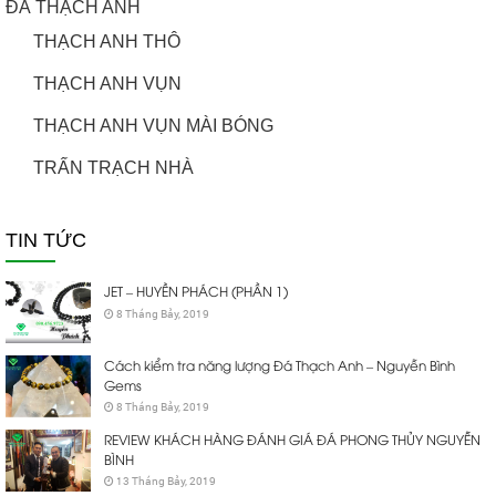
ĐÁ THẠCH ANH
THẠCH ANH THÔ
THẠCH ANH VỤN
THẠCH ANH VỤN MÀI BÓNG
TRẤN TRẠCH NHÀ
TIN TỨC
JET – HUYỀN PHÁCH (PHẦN 1)
8 Tháng Bảy, 2019
Cách kiểm tra năng lượng Đá Thạch Anh – Nguyễn Bình
Gems
8 Tháng Bảy, 2019
REVIEW KHÁCH HÀNG ĐÁNH GIÁ ĐÁ PHONG THỦY NGUYỄN
BÌNH
13 Tháng Bảy, 2019