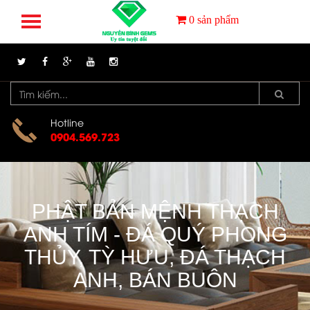
0
sản phẩm
Hotline
0904.569.723
PHẬT BẢN MỆNH THẠCH
ANH TÍM - ĐÁ QUÝ PHONG
THỦY, TỲ HƯU, ĐÁ THẠCH
ANH, BÁN BUÔN