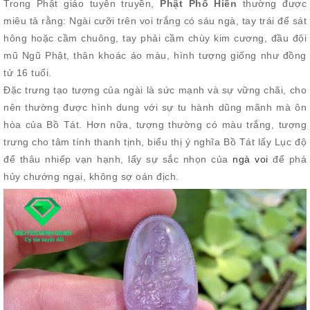
Trong Phật giáo tuyên truyền,
Phật Phổ Hiền
thường được
miêu tả rằng: Ngài cưỡi trên voi trắng có sáu ngà, tay trái để sát
hông hoặc cầm chuông, tay phải cầm chùy kim cương, đầu đội
mũ Ngũ Phật, thân khoác áo màu, hình tượng giống như đồng
tử 16 tuổi.
Đặc trưng tạo tượng của ngài là sức mạnh và sự vững chãi, cho
nên thường được hình dung với sự tu hành dũng mãnh mà ôn
hòa của Bồ Tát. Hơn nữa, tượng thường có màu trắng, tượng
trưng cho tâm tính thanh tịnh, biểu thị ý nghĩa Bồ Tát lấy Lục độ
để thâu nhiếp vạn hạnh, lấy sự sắc nhọn của
ngà voi
để phá
hủy chướng ngại, không sợ oán địch.