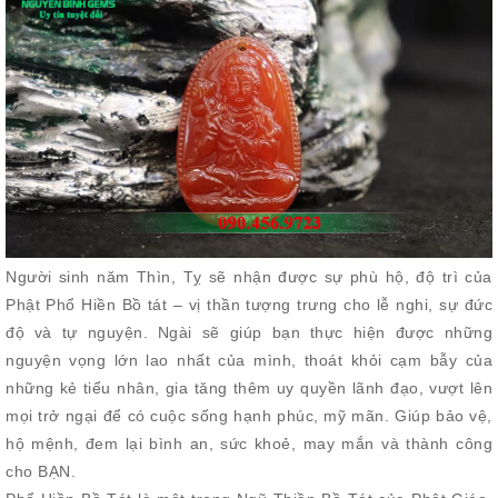
Người sinh năm Thìn, Tỵ sẽ nhận được sự phù hộ, độ trì của
Phật Phổ Hiền Bồ tát – vị thần tượng trưng cho lễ nghi, sự đức
độ và tự nguyện. Ngài sẽ giúp bạn thực hiện được những
nguyện vọng lớn lao nhất của mình, thoát khỏi cạm bẫy của
những kẻ tiểu nhân, gia tăng thêm uy quyền lãnh đạo, vượt lên
mọi trở ngại để có cuộc sống hạnh phúc, mỹ mãn. Giúp bảo vệ,
hộ mệnh, đem lại bình an, sức khoẻ, may mắn và thành công
cho BẠN.