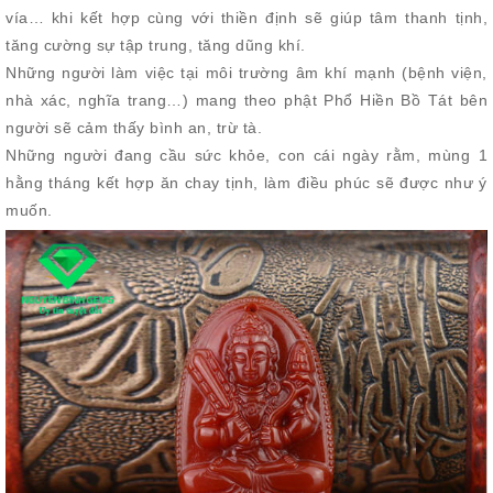
vía… khi kết hợp cùng với thiền định sẽ giúp tâm thanh tịnh,
tăng cường sự tập trung, tăng dũng khí.
Những người làm việc tại môi trường âm khí mạnh (bệnh viện,
nhà xác, nghĩa trang…) mang theo phật Phổ Hiền Bồ Tát bên
người sẽ cảm thấy bình an, trừ tà.
Những người đang cầu sức khỏe, con cái ngày rằm, mùng 1
hằng tháng kết hợp ăn chay tịnh, làm điều phúc sẽ được như ý
muốn.