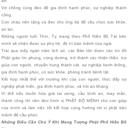
an.
Vợ chồng cùng đeo để gia đình hạnh phúc, sự nghiệp thành
công.
Con cháu nên tặng và đeo cho ông bà để cầu chúc sức khỏe,
an lạc.
Những người tuổi Thìn, Tỵ mang theo Phổ Hiền Bồ Tát bên
mình sẽ nhận được sự phù hộ, độ trì bảo mệnh của ngài
Trải qua mấy ngàn năm lịch sử, các Bản tôn được các tín đồ
Phật giáo tín phụng, cúng dường, trở thành các thiện thần, trợ
giúp con người, chuyển hung thành cát, sự nghiệp hanh thông,
gia đình hạnh phúc, có sức khỏe, phòng tránh bệnh tật.
Kết hợp nhất thể với trường khí của con người, thúc đẩy sự
nghiệp phát triển, gia đình hạnh phúc, xã hội an khang.
Vì thế nếu muốn hóa giải tai ương, cầu bình an, may mắn,
thành công thì nên đeo hình vị PHẬT ĐỘ MỆNH cho con giáp
của mình và làm việc tốt kết hợp cùng hướng tới vị phật bản
mệnh để cầu phúc.
Những Điều Cần Chú Ý Khi Mang Tượng Phật Phổ Hiền Bồ