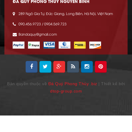
ĐÁ QUÝ PHONG THỦY NGUYỄN BÌNH
289 Ngô Gia Tự, Đức Giang, Long Biên, Hà Nội, Việt Nam
090.456.9723 / 0904.569.723
Bandaquy@gmail.com
Bản quyền thuộc về
Đá Quý Phong Thủy .biz
| Thiết kế bởi
dtop-group.com