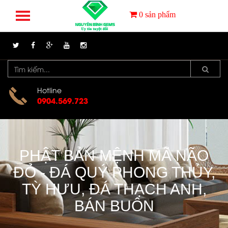
0
sản phẩm
Hotline
0904.569.723
PHẬT BẢN MỆNH MÃ NÃO
ĐỎ - ĐÁ QUÝ PHONG THỦY,
TỲ HƯU, ĐÁ THẠCH ANH,
BÁN BUÔN