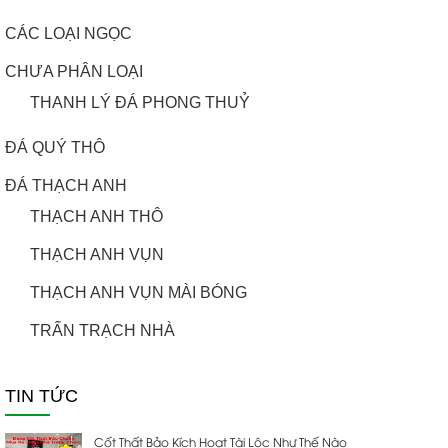
CÁC LOẠI NGỌC
CHƯA PHÂN LOẠI
THANH LÝ ĐÁ PHONG THUỶ
ĐÁ QUÝ THÔ
ĐÁ THẠCH ANH
THẠCH ANH THÔ
THẠCH ANH VỤN
THẠCH ANH VỤN MÀI BÓNG
TRẤN TRẠCH NHÀ
TIN TỨC
Cốt Thất Bảo Kích Hoạt Tài Lộc Như Thế Nào