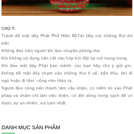
CHÚ Ý:
Tránh để mặt dây Phật Phổ Hiền BồTát tiếp xúc những thứ dơ
bẩn
Không đeo trên người khi làm chuyện phòng the.
Khi không sử dụng nên cất vào hộp kín đặt tại nơi trang trọng.
Khi đeo mặt dây Phật bản mệnh, các bạn hãy chú ý giữ gìn,
không để mặt dây chạm vào những thứ ô uế, bẩn thỉu, khi đi
ngủ hoặc đi tắm, cũng nên tháo ra.
Người đeo cũng nên thành tâm cầu khấn, có niềm tin vào Phật
pháp và chăm chỉ làm việc thiện, có đời sống trong sạch để có
được sự an nhiên, vui tươi nhất.
DANH MỤC SẢN PHẨM