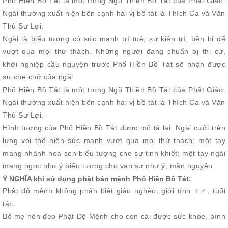
Phổ Hiền Bồ Tát là một trong Ngũ Thiền Bồ Tát của Phật Giáo.
Ngài thường xuất hiện bên cạnh hai vị bồ tát là Thích Ca và Văn
Thù Sư Lợi.
Ngài là biểu tượng có sức mạnh trí tuệ, sự kiên trì, bền bỉ để
vượt qua mọi thử thách. Những người đang chuẩn bị thi cử,
khởi nghiệp cầu nguyện trước Phổ Hiền Bồ Tát sẽ nhận được
sự che chở của ngài.
Phổ Hiền Bồ Tát là một trong Ngũ Thiền Bồ Tát của Phật Giáo.
Ngài thường xuất hiện bên cạnh hai vị bồ tát là Thích Ca và Văn
Thù Sư Lợi.
Hình tượng của Phổ Hiền Bồ Tát được mô tả lại: Ngài cưỡi trên
lưng voi thể hiện sức mạnh vượt qua mọi thử thách; một tay
mang nhành hoa sen biểu tượng cho sự tinh khiết; một tay ngài
mang ngọc như ý biểu tượng cho vạn sự như ý, mãn nguyện.
Ý NGHĨA khi sử dụng phật bản mệnh Phổ Hiền Bồ Tát:
Phật độ mệnh không phân biệt giàu nghèo, giới tính ♀♂, tuổi
tác.
Bố mẹ nên đeo Phật Độ Mệnh cho con cái được sức khỏe, bình