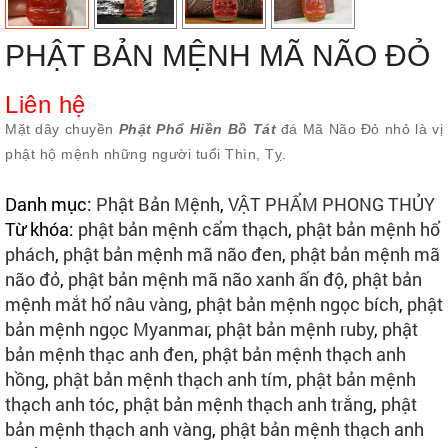
PHẬT BẢN MỆNH MÃ NÃO ĐỎ
Liên hệ
Mặt dây chuyền
Phật Phổ Hiền Bồ Tát
đá Mã Não Đỏ nhỏ là vị
phật hộ mệnh những người tuổi Thìn, Tỵ.
Danh mục:
Phật Bản Mệnh
,
VẬT PHẨM PHONG THỦY
Từ khóa:
phật bản mệnh cẩm thạch
,
phật bản mệnh hổ
phách
,
phật bản mệnh mã não đen
,
phật bản mệnh mã
não đỏ
,
phật bản mệnh mã não xanh ấn độ
,
phật bản
mệnh mắt hổ nâu vàng
,
phật bản mệnh ngọc bích
,
phật
bản mệnh ngọc Myanmar
,
phật bản mệnh ruby
,
phật
bản mệnh thạc anh đen
,
phật bản mệnh thạch anh
hồng
,
phật bản mệnh thạch anh tím
,
phật bản mệnh
thạch anh tóc
,
phật bản mệnh thạch anh trắng
,
phật
bản mệnh thạch anh vàng
,
phật bản mệnh thạch anh