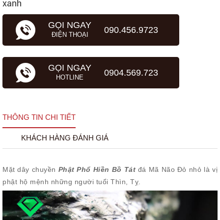
xanh
GỌI NGAY
090.456.9723
ĐIỆN THOẠI
GỌI NGAY
0904.569.723
HOTLINE
THÔNG TIN CHI TIẾT
KHÁCH HÀNG ĐÁNH GIÁ
Mặt dây chuyền
Phật Phổ Hiền Bồ Tát
đá Mã Não Đỏ nhỏ là vị
phật hộ mệnh những người tuổi Thìn, Tỵ.