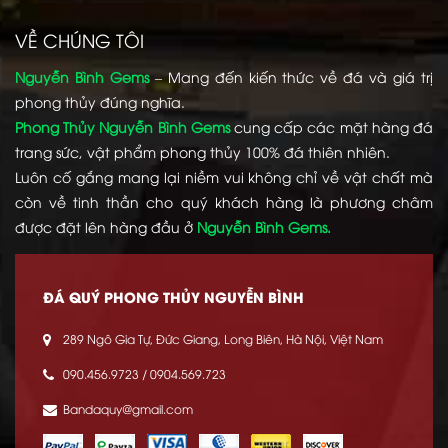
VỀ CHÚNG TÔI
Nguyễn Bình Gems
– Mang đến kiến thức về đá và giá trị
phong thủy đúng nghĩa.
Phong Thủy Nguyễn Bình Gems
cung cấp các mặt hàng đá
trang sức, vật phẩm phong thủy 100% đá thiên nhiên.
Luôn cố gắng mang lại niềm vui không chỉ về vật chất mà
còn về tinh thần cho quý khách hàng là phương châm
được đặt lên hàng đầu ở
Nguyễn Bình Gems.
ĐÁ QUÝ PHONG THỦY NGUYỄN BÌNH
289 Ngô Gia Tự, Đức Giang, Long Biên, Hà Nội, Việt Nam
090.456.9723 / 0904.569.723
Bandaquy@gmail.com