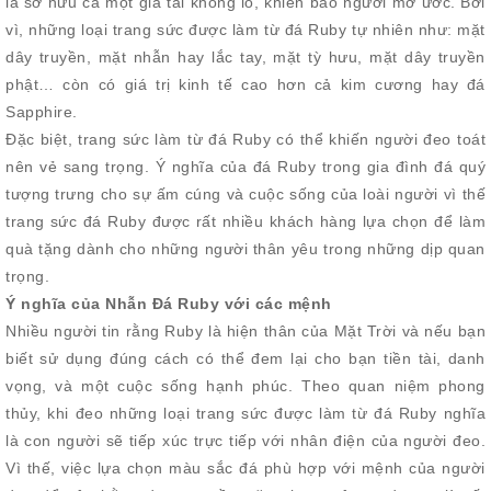
là sở hữu cả một gia tài khổng lồ, khiến bao người mơ ước. Bởi
vì, những loại trang sức được làm từ đá Ruby tự nhiên như: mặt
dây truyền, mặt nhẫn hay lắc tay, mặt tỳ hưu, mặt dây truyền
phật… còn có giá trị kinh tế cao hơn cả kim cương hay đá
Sapphire.
Đặc biệt, trang sức làm từ đá Ruby có thể khiến người đeo toát
nên vẻ sang trọng. Ý nghĩa của đá Ruby trong gia đình đá quý
tượng trưng cho sự ấm cúng và cuộc sống của loài người vì thế
trang sức đá Ruby được rất nhiều khách hàng lựa chọn để làm
quà tặng dành cho những người thân yêu trong những dịp quan
trọng.
Ý nghĩa của Nhẫn Đá Ruby với các mệnh
Nhiều người tin rằng Ruby là hiện thân của Mặt Trời và nếu bạn
biết sử dụng đúng cách có thể đem lại cho bạn tiền tài, danh
vọng, và một cuộc sống hạnh phúc. Theo quan niệm phong
thủy, khi đeo những loại trang sức được làm từ đá Ruby nghĩa
là con người sẽ tiếp xúc trực tiếp với nhân điện của người đeo.
Vì thế, việc lựa chọn màu sắc đá phù hợp với mệnh của người