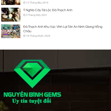
13 Tháng Bảy, 2019
Ý Nghĩa Cây Tài Lộc Đá Thạch Anh
3 Tháng Một, 2021
Đá Thạch Anh Khu Vực Vĩnh Lại Tân An Ninh Giang Hồng
Châu
18 Tháng Mười, 2025