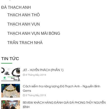
ĐÁ THẠCH ANH
THẠCH ANH THÔ
THẠCH ANH VỤN
THẠCH ANH VỤN MÀI BÓNG
TRẤN TRẠCH NHÀ
TIN TỨC
JET – HUYỀN PHÁCH (PHẦN 1)
8 Tháng Bảy, 2019
Cách kiểm tra năng lượng Đá Thạch Anh – Nguyễn Bình
Gems
8 Tháng Bảy, 2019
REVIEW KHÁCH HÀNG ĐÁNH GIÁ ĐÁ PHONG THỦY NGUYỄN
BÌNH