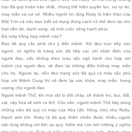
loại đá quý hoàn hảo nhất, chúng thể hiện quyền lực, sự tự do,
may mắn và vui vẻ. Nhiều người tin rằng Ruby là hiện thân của
Mặt Trời và nếu bạn biết sử dụng đúng cách có thể đem lại cho
bạn tiền tài, danh vọng, và một cuộc sống hạnh phúc.
Đá ruby hồng hợp mệnh nào?
Đeo đá quý cần phải chú ý đến mệnh. Khi đeo trực tiếp vào
người, có nghĩa là trang sức đã tiếp xúc với nhân điện của
người đeo, nếu không theo màu sắc ngũ hành cho hợp với
mệnh của người đeo, sẽ đem lại những điều không may mắn
cho họ. Ngược lại, nếu đeo trang sức đá quý có màu sắc phù
hợp với Mệnh Cung thì sẽ đem lại sức khỏe, may mắn, hưng
vượng cho người đeo.
Người mệnh Thổ, khi mọi vật bị đốt cháy, sẽ thành tro, bụi, đất,
cát, vậy hỏa sẽ sinh ra thổ. Cho nên, người mệnh Thổ hãy dùng
những viên đá quý có màu của Hỏa (đỏ, hồng, tím) như Ruby,
thạch anh tím. Ruby là đá quý thiên nhiên được nhiều người
săn lùng không chỉ bởi sự quý, hiếm mà còn bởi những ý nghĩa