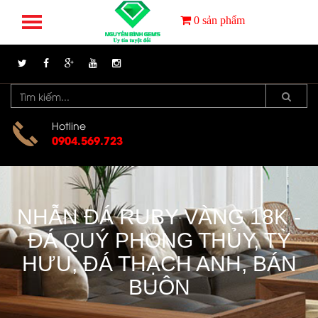
0
sản phẩm
Hotline
0904.569.723
NHẪN ĐÁ RUBY VÀNG 18K -
ĐÁ QUÝ PHONG THỦY, TỲ
HƯU, ĐÁ THẠCH ANH, BÁN
BUÔN