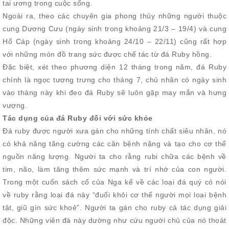
tai ương trong cuộc sống.
Ngoài ra, theo các chuyên gia phong thủy những người thuộc
cung Dương Cưu (ngày sinh trong khoảng 21/3 – 19/4) và cung
Hổ Cáp (ngày sinh trong khoảng 24/10 – 22/11) cũng rất hợp
với những món đồ trang sức được chế tác từ đá Ruby hồng.
Đặc biệt, xét theo phương diện 12 tháng trong năm, đá Ruby
chính là ngọc tượng trưng cho tháng 7, chủ nhân có ngày sinh
vào tháng này khi đeo đá Ruby sẽ luôn gặp may mắn và hưng
vượng.
Tác dụng của đá Ruby đối với sức khỏe
Đá ruby được người xưa gán cho những tính chất siêu nhân, nó
có khả năng tăng cường các căn bệnh nặng và tạo cho cơ thể
nguồn năng lượng. Người ta cho rằng rubi chữa các bệnh về
tim, não, làm tăng thêm sức mạnh và trí nhớ của con người.
Trong một cuốn sách cổ của Nga kể về các loại đá quý có nói
về ruby rằng loại đá này “đuổi khỏi cơ thể người mọi loại bệnh
tật, giũ gìn sức khoẻ”. Người ta gán cho ruby cả tác dụng giải
độc. Những viên đá này dường như cứu người chủ của nó thoát