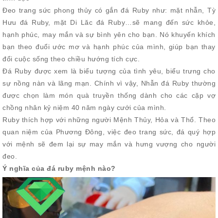
Đeo trang sức phong thủy có gắn đá Ruby như: mặt nhẫn, Tỳ
Hưu đá Ruby, mặt Di Lăc đá Ruby…sẽ mang đến sức khỏe,
hạnh phúc, may mắn và sự bình yên cho bạn. Nó khuyến khích
bạn theo đuổi ước mơ và hạnh phúc của mình, giúp bạn thay
đổi cuộc sống theo chiều hướng tích cực.
Đá Ruby được xem là biểu tượng của tình yêu, biểu trưng cho
sự nồng nàn và lãng mạn. Chính vì vậy, Nhẫn đá Ruby thường
được chọn làm món quà truyền thống dành cho các cặp vợ
chồng nhân kỷ niệm 40 năm ngày cưới của mình.
Ruby thích hợp với những người Mệnh Thủy, Hỏa và Thổ. Theo
quan niệm của Phương Đông, việc đeo trang sức, đá quý hợp
với mệnh sẽ đem lại sự may mắn và hưng vượng cho người
đeo.
Ý nghĩa của đá ruby mệnh nào?