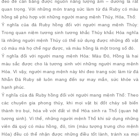
đeo để cân bằng được nguồn năng lượng âm – dương là rất
quan trọng. Với những món trang sức làm từ đá Ruby có màu
hồng sẽ phù hợp với những người mang mệnh Thủy, Hỏa, Thổ:
Ý nghĩa của đá Ruby hồng đối với người mang mệnh Thủy:
Trong quan niệm tương sinh tương khắc Thủy khắc Hỏa nghĩa
là những người mệnh Thủy có thể sử dụng được những đồ vật
có màu mà họ chế ngự được, và màu hồng là một trong số đó.
Ý nghĩa đối với người mang mệnh Hỏa: Màu Đỏ, Hồng là hai
màu sắc được cho là tương sinh với những người mang mệnh
Hỏa. Vì vậy, người mang mệnh này khi đeo trang sức làm từ đá
Nhẫn Đá Ruby sẽ luôn mang đến sự may mắn, sức khỏe và
hạnh phúc.
Ý nghĩa của đá Ruby hồng đối với người mang mệnh Thổ: Theo
các chuyên gia phong thủy, khi mọi vật bị đốt cháy sẽ biến
thành tro bụi, hóa về với đất vì thế Hỏa sinh ra Thổ (quan hệ
tương sinh). Vì thế, những người mệnh Thổ khi sử dụng những
viên đá quý có màu hồng, đỏ, tím (màu tượng trưng cho mệnh
Hỏa) đều có thể nhận được những điều tốt lành, tránh xa mọi