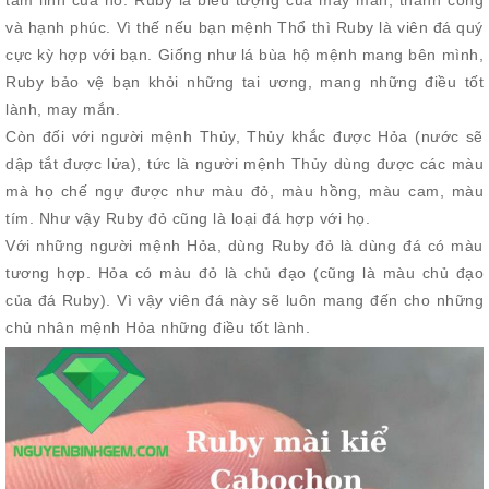
tâm linh của nó. Ruby là biểu tượng của may mắn, thành công
và hạnh phúc. Vì thế nếu bạn mệnh Thổ thì Ruby là viên đá quý
cực kỳ hợp với bạn. Giống như lá bùa hộ mệnh mang bên mình,
Ruby bảo vệ bạn khỏi những tai ương, mang những điều tốt
lành, may mắn.
Còn đối với người mệnh Thủy, Thủy khắc được Hỏa (nước sẽ
dập tắt được lửa), tức là người mệnh Thủy dùng được các màu
mà họ chế ngự được như màu đỏ, màu hồng, màu cam, màu
tím. Như vậy Ruby đỏ cũng là loại đá hợp với họ.
Với những người mệnh Hỏa, dùng Ruby đỏ là dùng đá có màu
tương hợp. Hỏa có màu đỏ là chủ đạo (cũng là màu chủ đạo
của đá Ruby). Vì vậy viên đá này sẽ luôn mang đến cho những
chủ nhân mệnh Hỏa những điều tốt lành.