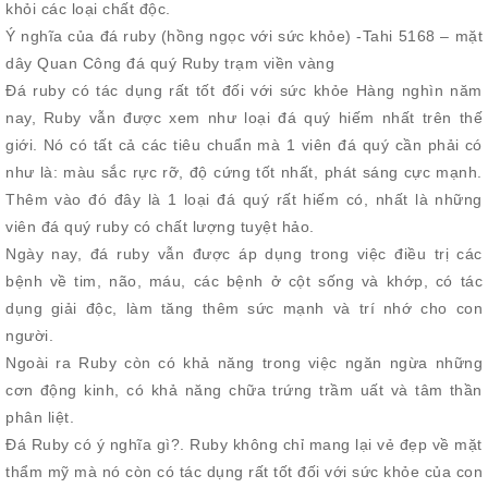
khỏi các loại chất độc.
Ý nghĩa của đá ruby (hồng ngọc với sức khỏe) -Tahi 5168 – mặt
dây Quan Công đá quý Ruby trạm viền vàng
Đá ruby có tác dụng rất tốt đối với sức khỏe Hàng nghìn năm
nay, Ruby vẫn được xem như loại đá quý hiếm nhất trên thế
giới. Nó có tất cả các tiêu chuẩn mà 1 viên đá quý cần phải có
như là: màu sắc rực rỡ, độ cứng tốt nhất, phát sáng cực mạnh.
Thêm vào đó đây là 1 loại đá quý rất hiếm có, nhất là những
viên đá quý ruby có chất lượng tuyệt hảo.
Ngày nay, đá ruby vẫn được áp dụng trong việc điều trị các
bệnh về tim, não, máu, các bệnh ở cột sống và khớp, có tác
dụng giải độc, làm tăng thêm sức mạnh và trí nhớ cho con
người.
Ngoài ra Ruby còn có khả năng trong việc ngăn ngừa những
cơn động kinh, có khả năng chữa trứng trầm uất và tâm thần
phân liệt.
Đá Ruby có ý nghĩa gì?. Ruby không chỉ mang lại vẻ đẹp về mặt
thẩm mỹ mà nó còn có tác dụng rất tốt đối với sức khỏe của con