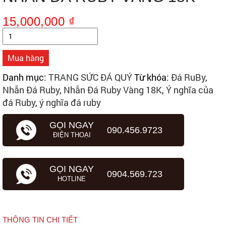
15,000,000
₫
Số
lượng
Mua hàng
Danh mục:
TRANG SỨC ĐÁ QUÝ
Từ khóa:
Đá RuBy
,
Nhẫn Đá Ruby
,
Nhẫn Đá Ruby Vàng 18K
,
Ý nghĩa của
đá Ruby
,
ý nghĩa đá ruby
GỌI NGAY
090.456.9723
ĐIỆN THOẠI
GỌI NGAY
0904.569.723
HOTLINE
THÔNG TIN CHI TIẾT