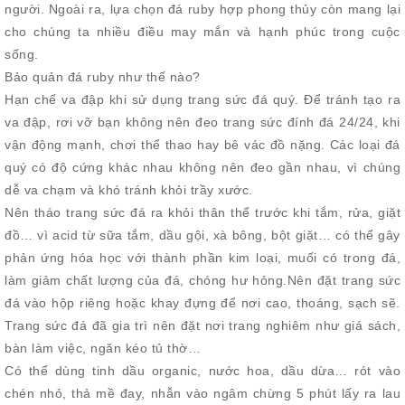
người. Ngoài ra, lựa chọn đá ruby hợp phong thủy còn mang lại
cho chúng ta nhiều điều may mắn và hạnh phúc trong cuộc
sống.
Bảo quản đá ruby như thế nào?
Hạn chế va đập khi sử dụng trang sức đá quý. Để tránh tạo ra
va đập, rơi vỡ bạn không nên đeo trang sức đính đá 24/24, khi
vận động mạnh, chơi thể thao hay bê vác đồ nặng. Các loại đá
quý có độ cứng khác nhau không nên đeo gần nhau, vì chúng
dễ va chạm và khó tránh khỏi trầy xước.
Nên tháo trang sức đá ra khỏi thân thể trước khi tắm, rửa, giặt
đồ… vì acid từ sữa tắm, dầu gội, xà bông, bột giặt… có thể gây
phản ứng hóa học với thành phần kim loại, muối có trong đá,
làm giảm chất lượng của đá, chóng hư hỏng.Nên đặt trang sức
đá vào hộp riêng hoặc khay đựng để nơi cao, thoáng, sạch sẽ.
Trang sức đá đã gia trì nên đặt nơi trang nghiêm như giá sách,
bàn làm việc, ngăn kéo tủ thờ…
Có thể dùng tinh dầu organic, nước hoa, dầu dừa… rót vào
chén nhỏ, thả mề đay, nhẫn vào ngâm chừng 5 phút lấy ra lau