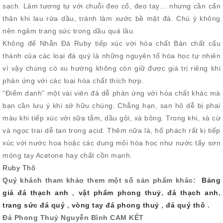
sạch. Làm tương tự với chuỗi đeo cổ, đeo tay… nhưng cần cẩn
thận khi lau rửa dầu, tránh làm xước bề mặt đá. Chú ý không
nên ngâm trang sức trong dầu quá lâu.
Không để Nhẫn Đá Ruby tiếp xúc với hóa chất Bản chất cấu
thành của các loại đá quý là những nguyên tố hóa học tự nhiên
vì vậy chúng có xu hướng không còn giữ được giá trị riêng khi
phản ứng với các loại hóa chất thích hợp.
“Điểm danh” một vài viên đá dễ phản ứng với hóa chất khác mà
bạn cần lưu ý khi sở hữu chúng. Chẳng hạn, san hô dễ bị phai
màu khi tiếp xúc với sữa tắm, dầu gội, xà bông. Trong khi, xà cừ
và ngọc trai dễ tan trong acid. Thêm nữa là, hổ phách rất kị tiếp
xúc với nước hoa hoặc các dung môi hóa học như nước tẩy sơn
móng tay Acetone hay chất cồn mạnh.
Ruby Thô
Quý khách tham khảo them một số sản phẩm khác:
Bảng
giá đá thạch anh
,
vật phẩm phong thuỷ
,
đá thạch anh
,
trang sức đá quý
,
vòng tay đá phong thuỷ
,
đá quý thô
.
Đá Phong Thuỷ Nguyễn Bình CAM KẾT