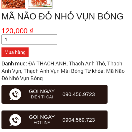
MÃ NÃO ĐỎ NHỎ VỤN BÓNG
120,000
₫
Số
lượng
Mua hàng
Danh mục:
ĐÁ THẠCH ANH
,
Thạch Anh Thô
,
Thạch
Anh Vụn
,
Thạch Anh Vụn Mài Bóng
Từ khóa:
Mã Não
Đỏ Nhỏ Vụn Bóng
GỌI NGAY
090.456.9723
ĐIỆN THOẠI
GỌI NGAY
0904.569.723
HOTLINE