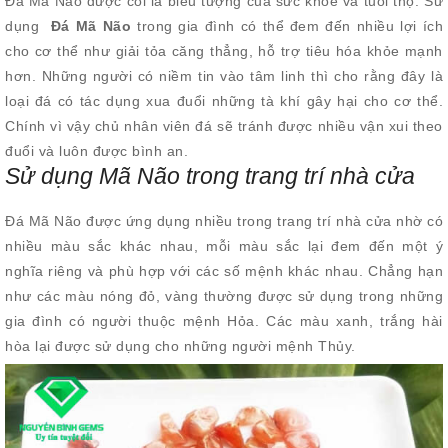
Đá Mã Não được coi là biểu tượng của sức khỏe và tuổi thọ. Sử
dụng
Đá
Mã Não
trong gia đình có thể đem đến nhiều lợi ích
cho cơ thể như giải tỏa căng thẳng, hỗ trợ tiêu hóa khỏe mạnh
hơn. Những người có niềm tin vào tâm linh thì cho rằng đây là
loại đá có tác dụng xua đuổi những tà khí gây hại cho cơ thể.
Chính vì vậy chủ nhân viên đá sẽ tránh được nhiều vận xui theo
đuổi và luôn được bình an.
Sử dụng Mã Não trong trang trí nhà cửa
Đá Mã Não được ứng dụng nhiều trong trang trí nhà cửa nhờ có
nhiều màu sắc khác nhau, mỗi màu sắc lại đem đến một ý
nghĩa riêng và phù hợp với các số mệnh khác nhau. Chẳng hạn
như các màu nóng đỏ, vàng thường được sử dụng trong những
gia đình có người thuộc mệnh Hỏa. Các màu xanh, trắng hài
hòa lại được sử dụng cho những người mệnh Thủy.