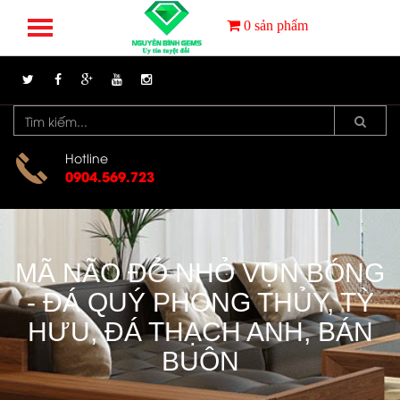
0
sản phẩm
Hotline
0904.569.723
MÃ NÃO ĐỎ NHỎ VỤN BÓNG
- ĐÁ QUÝ PHONG THỦY, TỲ
HƯU, ĐÁ THẠCH ANH, BÁN
BUÔN