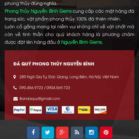
phong thủy đúng nghĩa.
Phong Thủy Nguyễn Bình Gems
cung cấp các mặt hàng đá
trang sức, vật phẩm phong thủy 100% đá thiên nhiên.
Luôn cố gắng mang lại niềm vui không chỉ về vật chất mà
còn về tinh thần cho quý khách hàng là phương châm
được đặt lên hàng đầu ở
Nguyễn Bình Gems.
ĐÁ QUÝ PHONG THỦY NGUYỄN BÌNH
289 Ngô Gia Tự, Đức Giang, Long Biên, Hà Nội, Việt Nam
090.456.9723 / 0904.569.723
Bandaquy@gmail.com