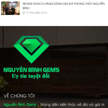
REVIEW KHÁCH HÀNG ĐÁNH GIÁ ĐÁ PHONG THỦY NGUYỄN
BÌNH
13 Tháng Bảy, 2019
VỀ CHÚNG TÔI
Nguyễn Bình Gems
– Mang đến kiến thức về đá và giá trị