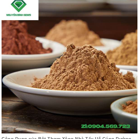
Công Dụng của Bột Thơm Xông Nhà Tẩy Uế Cúng Dường