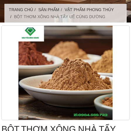
TRANG CHỦ
SẢN PHẨM
VẬT PHẨM PHONG THỦY
BỘT THƠM XÔNG NHÀ TẨY UẾ CÚNG DƯỜNG
BỘT THƠM XÔNG NHÀ TẨY