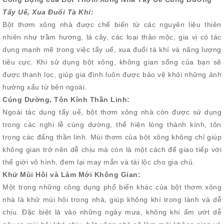
Tẩy Uế, Xua Đuổi Tà Khí:
Bột thơm xông nhà được chế biến từ các nguyên liệu thiên
nhiên như trầm hương, lá cây, các loại thảo mộc, gia vị có tác
dụng mạnh mẽ trong việc tẩy uế, xua đuổi tà khí và năng lượng
tiêu cực. Khi sử dụng bột xông, không gian sống của bạn sẽ
được thanh lọc, giúp gia đình luôn được bảo vệ khỏi những ảnh
hưởng xấu từ bên ngoài.
Cúng Dường, Tôn Kính Thần Linh:
Ngoài tác dụng tẩy uế, bột thơm xông nhà còn được sử dụng
trong các nghi lễ cúng dường, thể hiện lòng thành kính, tôn
trọng các đấng thần linh. Mùi thơm của bột xông không chỉ giúp
không gian trở nên dễ chịu mà còn là một cách để giao tiếp với
thế giới vô hình, đem lại may mắn và tài lộc cho gia chủ.
Khử Mùi Hôi và Làm Mới Không Gian:
Một trong những công dụng phổ biến khác của bột thơm xông
nhà là khử mùi hôi trong nhà, giúp không khí trong lành và dễ
chịu. Đặc biệt là vào những ngày mưa, không khí ẩm ướt dễ