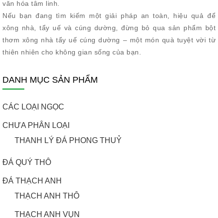
văn hóa tâm linh.
Nếu bạn đang tìm kiếm một giải pháp an toàn, hiệu quả để
xông nhà, tẩy uế và cúng dường, đừng bỏ qua sản phẩm bột
thơm xông nhà tẩy uế cúng dường – một món quà tuyệt vời từ
thiên nhiên cho không gian sống của bạn.
DANH MỤC SẢN PHẨM
CÁC LOẠI NGỌC
CHƯA PHÂN LOẠI
THANH LÝ ĐÁ PHONG THUỶ
ĐÁ QUÝ THÔ
ĐÁ THẠCH ANH
THẠCH ANH THÔ
THẠCH ANH VỤN