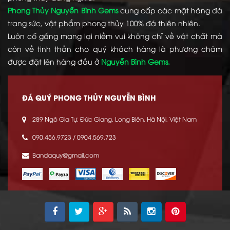
Phong Thủy Nguyễn Bình Gems
cung cấp các mặt hàng đá
trang sức, vật phẩm phong thủy 100% đá thiên nhiên.
Luôn cố gắng mang lại niềm vui không chỉ về vật chất mà
còn về tinh thần cho quý khách hàng là phương châm
được đặt lên hàng đầu ở
Nguyễn Bình Gems.
ĐÁ QUÝ PHONG THỦY NGUYỄN BÌNH
289 Ngô Gia Tự, Đức Giang, Long Biên, Hà Nội, Việt Nam
090.456.9723 / 0904.569.723
Bandaquy@gmail.com