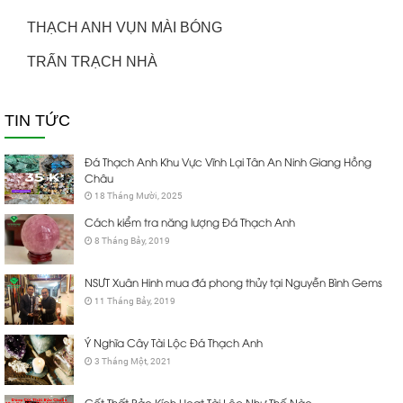
THẠCH ANH VỤN MÀI BÓNG
TRẤN TRẠCH NHÀ
TIN TỨC
Đá Thạch Anh Khu Vực Vĩnh Lại Tân An Ninh Giang Hồng
Châu
18 Tháng Mười, 2025
Cách kiểm tra năng lượng Đá Thạch Anh
8 Tháng Bảy, 2019
NSƯT Xuân Hinh mua đá phong thủy tại Nguyễn Bình Gems
11 Tháng Bảy, 2019
Ý Nghĩa Cây Tài Lộc Đá Thạch Anh
3 Tháng Một, 2021
Cốt Thất Bảo Kích Hoạt Tài Lộc Như Thế Nào