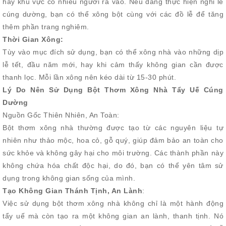
hay khu vực có nhiều người ra vào. Nếu đang thực hiện nghi lễ
cúng dường, bạn có thể xông bột cùng với các đồ lễ để tăng
thêm phần trang nghiêm.
Thời Gian Xông:
Tùy vào mục đích sử dụng, bạn có thể xông nhà vào những dịp
lễ tết, đầu năm mới, hay khi cảm thấy không gian cần được
thanh lọc. Mỗi lần xông nên kéo dài từ 15-30 phút.
Lý Do Nên Sử Dụng Bột Thơm Xông Nhà Tẩy Uế Cúng
Dường
Nguồn Gốc Thiên Nhiên, An Toàn:
Bột thơm xông nhà thường được tạo từ các nguyên liệu tự
nhiên như thảo mộc, hoa cỏ, gỗ quý, giúp đảm bảo an toàn cho
sức khỏe và không gây hại cho môi trường. Các thành phần này
không chứa hóa chất độc hại, do đó, bạn có thể yên tâm sử
dụng trong không gian sống của mình.
Tạo Không Gian Thánh Tịnh, An Lành
:
Việc sử dụng bột thơm xông nhà không chỉ là một hành động
tẩy uế mà còn tạo ra một không gian an lành, thanh tịnh. Nó