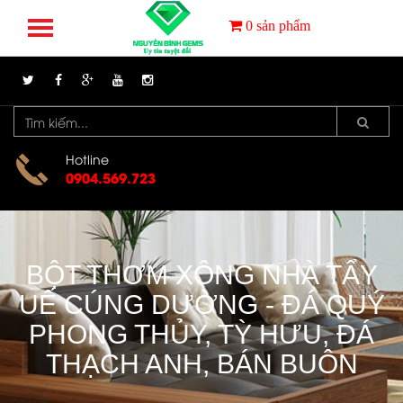
0
sản phẩm
Hotline
0904.569.723
BỘT THƠM XÔNG NHÀ TẨY
UẾ CÚNG DƯỜNG - ĐÁ QUÝ
PHONG THỦY, TỲ HƯU, ĐÁ
THẠCH ANH, BÁN BUÔN