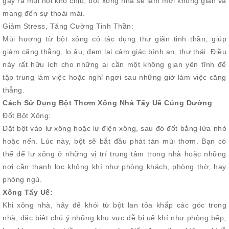
gây ra mùi hôi khó chịu, bột xông nhà sẽ làm mới không gian và
mang đến sự thoải mái.
Giảm Stress, Tăng Cường Tinh Thần:
Mùi hương từ bột xông có tác dụng thư giãn tinh thần, giúp
giảm căng thẳng, lo âu, đem lại cảm giác bình an, thư thái. Điều
này rất hữu ích cho những ai cần một không gian yên tĩnh để
tập trung làm việc hoặc nghỉ ngơi sau những giờ làm việc căng
thẳng.
Cách Sử Dụng Bột Thơm Xông Nhà Tẩy Uế Cúng Dường
Đốt Bột Xông:
Đặt bột vào lư xông hoặc lư điện xông, sau đó đốt bằng lửa nhỏ
hoặc nến. Lúc này, bột sẽ bắt đầu phát tán mùi thơm. Bạn có
thể để lư xông ở những vị trí trung tâm trong nhà hoặc những
nơi cần thanh lọc không khí như phòng khách, phòng thờ, hay
phòng ngủ.
Xông Tẩy Uế:
Khi xông nhà, hãy để khói từ bột lan tỏa khắp các góc trong
nhà, đặc biệt chú ý những khu vực dễ bị uế khí như phòng bếp,