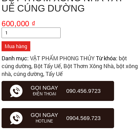
UẾ CÚNG DƯỜNG
600,000
₫
Số
lượng
Mua hàng
Danh mục:
VẬT PHẨM PHONG THỦY
Từ khóa:
bột
cúng dường
,
Bột Tẩy Uế
,
Bột Thơm Xông Nhà
,
bột xông
nhà
,
cúng dường
,
Tẩy Uế
GỌI NGAY
090.456.9723
ĐIỆN THOẠI
GỌI NGAY
0904.569.723
HOTLINE