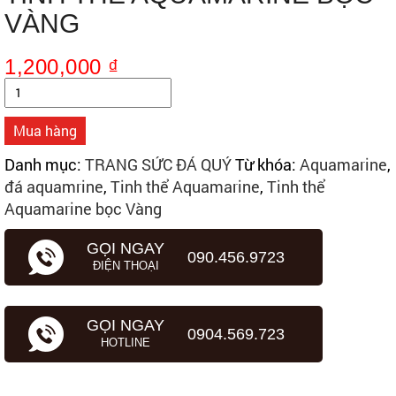
VÀNG
1,200,000
₫
Số
lượng
Mua hàng
Danh mục:
TRANG SỨC ĐÁ QUÝ
Từ khóa:
Aquamarine
,
đá aquamrine
,
Tinh thể Aquamarine
,
Tinh thể
Aquamarine bọc Vàng
GỌI NGAY
090.456.9723
ĐIỆN THOẠI
GỌI NGAY
0904.569.723
HOTLINE