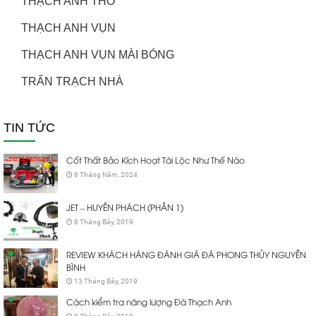
THẠCH ANH THÔ
THẠCH ANH VỤN
THẠCH ANH VỤN MÀI BÓNG
TRẤN TRẠCH NHÀ
TIN TỨC
Cốt Thất Bảo Kích Hoạt Tài Lộc Như Thế Nào
8 Tháng Năm, 2024
JET – HUYỀN PHÁCH (PHẦN 1)
8 Tháng Bảy, 2019
REVIEW KHÁCH HÀNG ĐÁNH GIÁ ĐÁ PHONG THỦY NGUYỄN
BÌNH
13 Tháng Bảy, 2019
Cách kiểm tra năng lượng Đá Thạch Anh