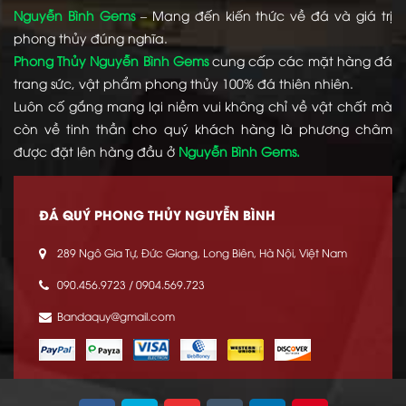
Nguyễn Bình Gems
– Mang đến kiến thức về đá và giá trị
phong thủy đúng nghĩa.
Phong Thủy Nguyễn Bình Gems
cung cấp các mặt hàng đá
trang sức, vật phẩm phong thủy 100% đá thiên nhiên.
Luôn cố gắng mang lại niềm vui không chỉ về vật chất mà
còn về tinh thần cho quý khách hàng là phương châm
được đặt lên hàng đầu ở
Nguyễn Bình Gems.
ĐÁ QUÝ PHONG THỦY NGUYỄN BÌNH
289 Ngô Gia Tự, Đức Giang, Long Biên, Hà Nội, Việt Nam
090.456.9723 / 0904.569.723
Bandaquy@gmail.com