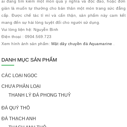
ai đang tìm kiếm một món quà ý nghĩa và độc đáo, hoặc đơn
giản là muốn tự thưởng cho bản thân một món trang sức đẳng
cấp. Được chế tác tỉ mỉ và cẩn thận, sản phẩm này cam kết
mang đến sự hài lòng tuyệt đối cho người sử dụng.
Vui lòng liện hệ: Nguyễn Bình
Điện thoại : 0904.569.723
Xem hình ảnh sản phẩm:
Mặt dây chuyền đá Aquamarine
.
DANH MỤC SẢN PHẨM
CÁC LOẠI NGỌC
CHƯA PHÂN LOẠI
THANH LÝ ĐÁ PHONG THUỶ
ĐÁ QUÝ THÔ
ĐÁ THẠCH ANH