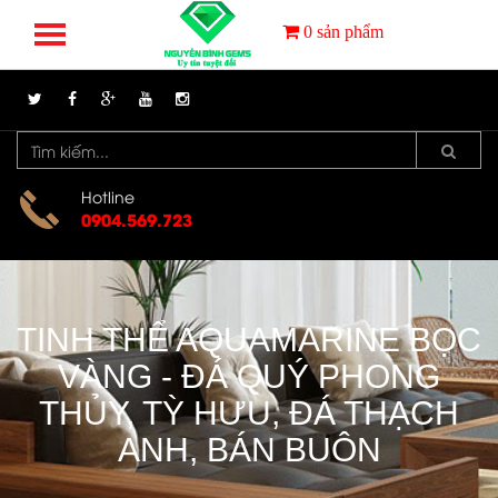
0
sản phẩm
Hotline
0904.569.723
TINH THỂ AQUAMARINE BỌC
VÀNG - ĐÁ QUÝ PHONG
THỦY, TỲ HƯU, ĐÁ THẠCH
ANH, BÁN BUÔN