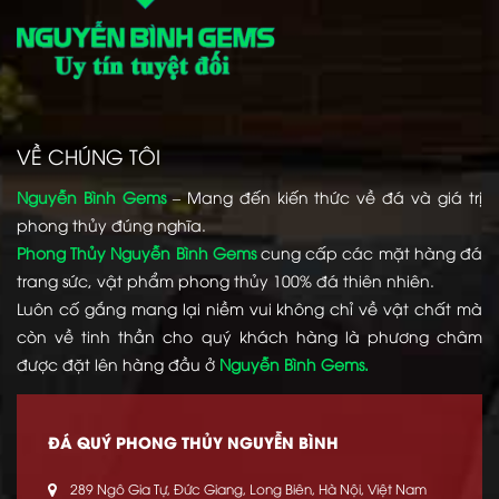
VỀ CHÚNG TÔI
Nguyễn Bình Gems
– Mang đến kiến thức về đá và giá trị
phong thủy đúng nghĩa.
Phong Thủy Nguyễn Bình Gems
cung cấp các mặt hàng đá
trang sức, vật phẩm phong thủy 100% đá thiên nhiên.
Luôn cố gắng mang lại niềm vui không chỉ về vật chất mà
còn về tinh thần cho quý khách hàng là phương châm
được đặt lên hàng đầu ở
Nguyễn Bình Gems.
ĐÁ QUÝ PHONG THỦY NGUYỄN BÌNH
289 Ngô Gia Tự, Đức Giang, Long Biên, Hà Nội, Việt Nam