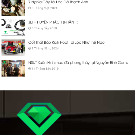
Ý Nghĩa Cây Tài Lộc Đá Thạch Anh
3 Tháng Một, 2021
JET – HUYỀN PHÁCH (PHẦN 1)
8 Tháng Bảy, 2019
Cốt Thất Bảo Kích Hoạt Tài Lộc Như Thế Nào
8 Tháng Năm, 2024
NSƯT Xuân Hinh mua đá phong thủy tại Nguyễn Bình Gems
11 Tháng Bảy, 2019