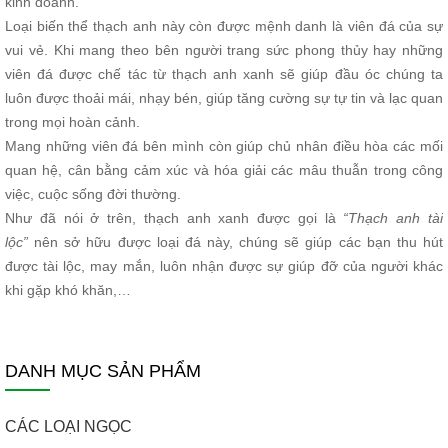
kinh doanh.
Loại biến thể thạch anh này còn được mệnh danh là viên đá của sự
vui vẻ. Khi mang theo bên người trang sức phong thủy hay những
viên đá được chế tác từ thạch anh xanh sẽ giúp đầu óc chúng ta
luôn được thoải mái, nhạy bén, giúp tăng cường sự tự tin và lạc quan
trong mọi hoàn cảnh.
Mang những viên đá bên mình còn giúp chủ nhân điều hòa các mối
quan hệ, cân bằng cảm xúc và hóa giải các mâu thuẫn trong công
việc, cuộc sống đời thường.
Như đã nói ở trên, thạch anh xanh được gọi là
“Thạch anh tài
lộc”
nên sở hữu được loại đá này, chúng sẽ giúp các bạn thu hút
được tài lộc, may mắn, luôn nhận được sự giúp đỡ của người khác
khi gặp khó khăn,…
DANH MỤC SẢN PHẨM
CÁC LOẠI NGỌC