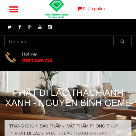
0
sản phẩm
Hotline
0904.569.723
PHẬT DI LẶC THẠCH ANH
XANH - NGUYỄN BÌNH GEMS
TRANG CHỦ
SẢN PHẨM
VẬT PHẨM PHONG THỦY
PHẬT DI LẶC
PHẬT DI LẶC THẠCH ANH XANH