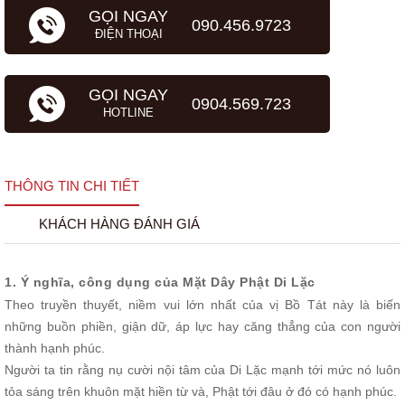
GỌI NGAY
090.456.9723
ĐIỆN THOẠI
GỌI NGAY
0904.569.723
HOTLINE
THÔNG TIN CHI TIẾT
KHÁCH HÀNG ĐÁNH GIÁ
1. Ý nghĩa, công dụng của Mặt Dây Phật Di Lặc
Theo truyền thuyết, niềm vui lớn nhất của vị Bồ Tát này là biến
những buồn phiền, giận dữ, áp lực hay căng thẳng của con người
thành hạnh phúc.
Người ta tin rằng nụ cười nội tâm của Di Lặc mạnh tới mức nó luôn
tỏa sáng trên khuôn mặt hiền từ và, Phật tới đâu ở đó có hạnh phúc.