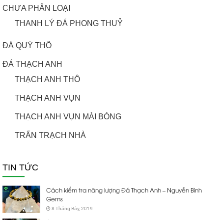
CHƯA PHÂN LOẠI
THANH LÝ ĐÁ PHONG THUỶ
ĐÁ QUÝ THÔ
ĐÁ THẠCH ANH
THẠCH ANH THÔ
THẠCH ANH VỤN
THẠCH ANH VỤN MÀI BÓNG
TRẤN TRẠCH NHÀ
TIN TỨC
Cách kiểm tra năng lượng Đá Thạch Anh – Nguyễn Bình
Gems
8 Tháng Bảy, 2019