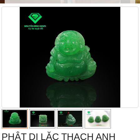
PHẬT DI LẶC THẠCH ANH