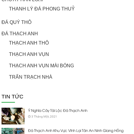
THANH LÝ ĐÁ PHONG THUỶ
ĐÁ QUÝ THÔ
ĐÁ THẠCH ANH
THẠCH ANH THÔ
THẠCH ANH VỤN
THẠCH ANH VỤN MÀI BÓNG
TRẤN TRẠCH NHÀ
TIN TỨC
Ý Nghĩa Cây Tài Lộc Đá Thạch Anh
3 Tháng Một, 2021
Đá Thạch Anh Khu Vực Vĩnh Lại Tân An Ninh Giang Hồng