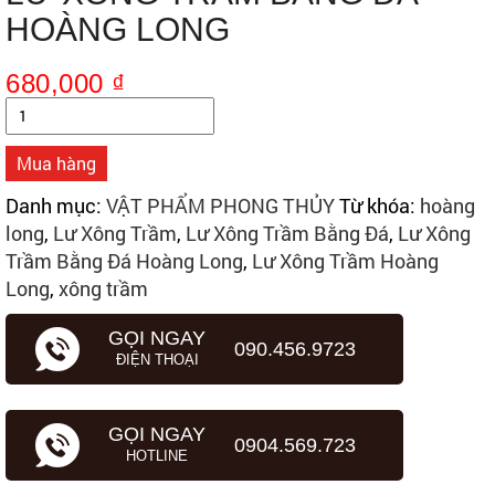
HOÀNG LONG
680,000
₫
Số
lượng
Mua hàng
Danh mục:
VẬT PHẨM PHONG THỦY
Từ khóa:
hoàng
long
,
Lư Xông Trầm
,
Lư Xông Trầm Bằng Đá
,
Lư Xông
Trầm Bằng Đá Hoàng Long
,
Lư Xông Trầm Hoàng
Long
,
xông trầm
GỌI NGAY
090.456.9723
ĐIỆN THOẠI
GỌI NGAY
0904.569.723
HOTLINE