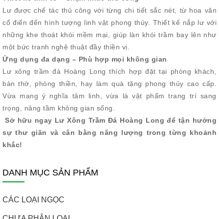
Lư được chế tác thủ công với từng chi tiết sắc nét, từ hoa văn
cổ điển đến hình tượng linh vật phong thủy. Thiết kế nắp lư với
những khe thoát khói mềm mại, giúp làn khói trầm bay lên như
một bức tranh nghệ thuật đầy thiền vị.
Ứng dụng đa dạng – Phù hợp mọi không gian
Lư xông trầm đá Hoàng Long thích hợp đặt tại phòng khách,
bàn thờ, phòng thiền, hay làm quà tặng phong thủy cao cấp.
Vừa mang ý nghĩa tâm linh, vừa là vật phẩm trang trí sang
trọng, nâng tầm không gian sống.
Sở hữu ngay Lư Xông Trầm Đá Hoàng Long để tận hưởng
sự thư giãn và cân bằng năng lượng trong từng khoảnh
khắc!
DANH MỤC SẢN PHẨM
CÁC LOẠI NGỌC
CHƯA PHÂN LOẠI