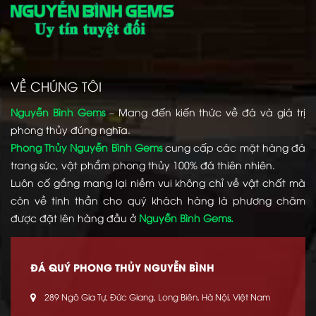
VỀ CHÚNG TÔI
Nguyễn Bình Gems
– Mang đến kiến thức về đá và giá trị
phong thủy đúng nghĩa.
Phong Thủy Nguyễn Bình Gems
cung cấp các mặt hàng đá
trang sức, vật phẩm phong thủy 100% đá thiên nhiên.
Luôn cố gắng mang lại niềm vui không chỉ về vật chất mà
còn về tinh thần cho quý khách hàng là phương châm
được đặt lên hàng đầu ở
Nguyễn Bình Gems.
ĐÁ QUÝ PHONG THỦY NGUYỄN BÌNH
289 Ngô Gia Tự, Đức Giang, Long Biên, Hà Nội, Việt Nam