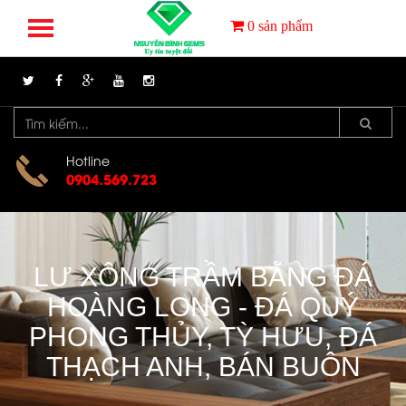
0
sản phẩm
Hotline
0904.569.723
LƯ XÔNG TRẦM BẰNG ĐÁ
HOÀNG LONG - ĐÁ QUÝ
PHONG THỦY, TỲ HƯU, ĐÁ
THẠCH ANH, BÁN BUÔN