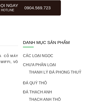
ỌI NGAY
0904.569.723
HOTLINE
DANH MỤC SẢN PHẨM
CÁC LOẠI NGỌC
RA CỖ MÁY
WIFFI, VÔ
CHƯA PHÂN LOẠI
THANH LÝ ĐÁ PHONG THUỶ
ĐÁ QUÝ THÔ
ĐÁ THẠCH ANH
THẠCH ANH THÔ