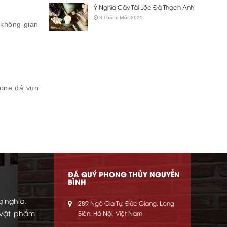
Ý Nghĩa Cây Tài Lộc Đá Thạch Anh
3 Tháng Một, 2021
 không gian
gone đá vụn
ĐÁ QUÝ PHONG THỦY NGUYỄN
BÌNH
g nghĩa.
289 Ngô Gia Tự, Đức Giang, Long
 vật phẩm
Biên, Hà Nội, Việt Nam