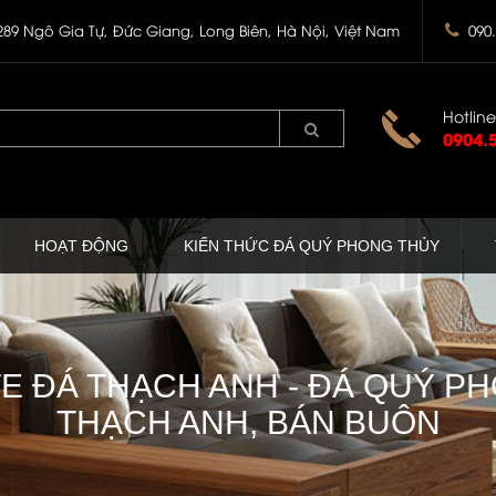
289 Ngô Gia Tự, Đức Giang, Long Biên, Hà Nội, Việt Nam
090
Hotline
0904.
HOẠT ĐỘNG
KIẾN THỨC ĐÁ QUÝ PHONG THỦY
E ĐÁ THẠCH ANH - ĐÁ QUÝ PH
THẠCH ANH, BÁN BUÔN