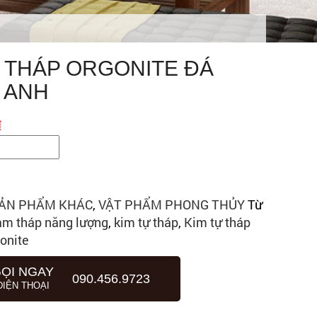
Ự THÁP ORGONITE ĐÁ
 ANH
₫
ẢN PHẨM KHÁC
,
VẬT PHẨM PHONG THỦY
Từ
àm tháp năng lượng
,
kim tự tháp
,
Kim tự tháp
onite
ỌI NGAY
090.456.9723
ĐIỆN THOẠI