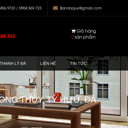
.456.9723 / 0904.569.723
Bandaquy@gmail.com
Giỏ hàng
569.723
0
sản phẩm
THANH LÝ ĐÁ
LIÊN HỆ
TIN TỨC
ONG THỦY, TỲ HƯU, ĐÁ