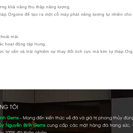
ờng khả năng thu thập năng lượng.
ự tháp Orgone để tạo ra một cỗ máy phát năng lượng tự nhiên cho
thoải mái.
các hoạt động tập trung.
ợc tư vấn và trải nghiệm sự thay đổi tích cực mà kim tự tháp Or
NG TÔI
ình Gems
– Mang đến kiến thức về đá và giá trị phong thủy đún
ủy Nguyễn Bình Gems
cung cấp các mặt hàng đá trang sức,
y 100% đá thiên nhiên.