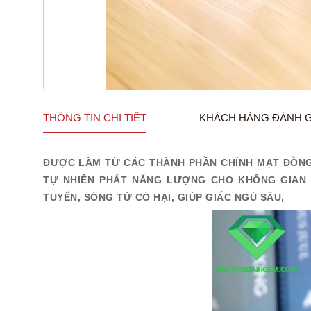
THÔNG TIN CHI TIẾT
KHÁCH HÀNG ĐÁNH G
ĐƯỢC LÀM TỪ CÁC THÀNH PHẦN CHÍNH MẠT ĐỒNG 
TỰ NHIÊN PHÁT NĂNG LƯỢNG CHO KHÔNG GIAN S
TUYẾN, SÓNG TỪ CÓ HẠI, GIÚP GIẤC NGỦ SÂU,