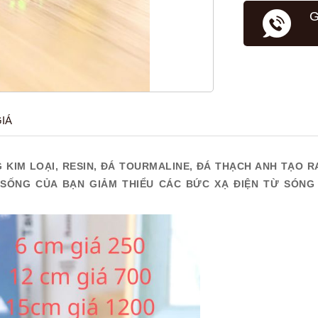
G
IÁ
KIM LOẠI, RESIN, ĐÁ TOURMALINE, ĐÁ THẠCH ANH TẠO 
ỐNG CỦA BẠN GIẢM THIỂU CÁC BỨC XẠ ĐIỆN TỪ SÓNG 