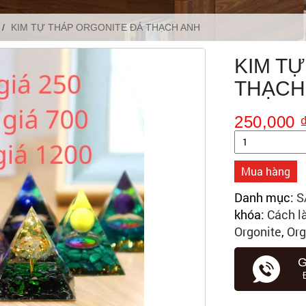
KIM TỰ THÁP ORGONITE ĐÁ THẠCH ANH
KIM T
THẠCH
250,000
Số
lượng
Mua hàng
Danh mục:
S
khóa:
Cách l
Orgonite
,
Org
G