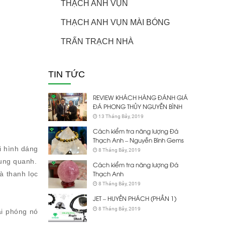
THẠCH ANH VỤN
THẠCH ANH VỤN MÀI BÓNG
TRẤN TRẠCH NHÀ
TIN TỨC
REVIEW KHÁCH HÀNG ĐÁNH GIÁ
ĐÁ PHONG THỦY NGUYỄN BÌNH
13 Tháng Bảy, 2019
Cách kiểm tra năng lượng Đá
Thạch Anh – Nguyễn Bình Gems
i hình dáng
8 Tháng Bảy, 2019
xung quanh.
Cách kiểm tra năng lượng Đá
Thạch Anh
à thanh lọc
8 Tháng Bảy, 2019
JET – HUYỀN PHÁCH (PHẦN 1)
8 Tháng Bảy, 2019
ải phóng nó