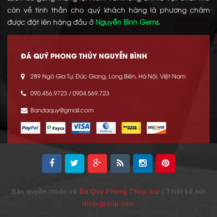
còn về tinh thần cho quý khách hàng là phương châm
được đặt lên hàng đầu ở
Nguyễn Bình Gems.
ĐÁ QUÝ PHONG THỦY NGUYỄN BÌNH
289 Ngô Gia Tự, Đức Giang, Long Biên, Hà Nội, Việt Nam
090.456.9723 / 0904.569.723
Bandaquy@gmail.com
Bản quyền thuộc về
Đá Quý Phong Thủy .biz
| Thiết kế bởi
dtop-group.com