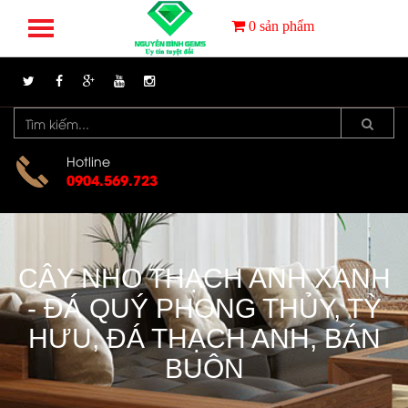
0
sản phẩm
Hotline
0904.569.723
CÂY NHO THẠCH ANH XANH
- ĐÁ QUÝ PHONG THỦY, TỲ
HƯU, ĐÁ THẠCH ANH, BÁN
BUÔN