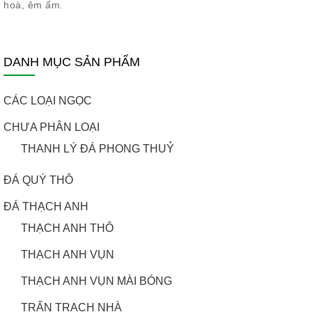
hoà, êm ấm.
DANH MỤC SẢN PHẨM
CÁC LOẠI NGỌC
CHƯA PHÂN LOẠI
THANH LÝ ĐÁ PHONG THUỶ
ĐÁ QUÝ THÔ
ĐÁ THẠCH ANH
THẠCH ANH THÔ
THẠCH ANH VỤN
THẠCH ANH VỤN MÀI BÓNG
TRẤN TRẠCH NHÀ