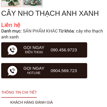
CÂY NHO THẠCH ANH XANH
Liên hệ
Danh mục:
SẢN PHẨM KHÁC
Từ khóa:
cây nho thạch
anh xanh
GỌI NGAY
090.456.9723
ĐIỆN THOẠI
GỌI NGAY
0904.569.723
HOTLINE
THÔNG TIN CHI TIẾT
KHÁCH HÀNG ĐÁNH GIÁ