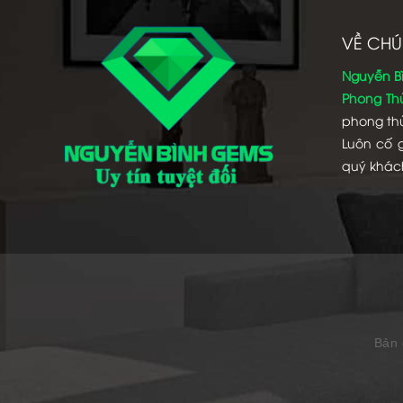
VỀ CHÚ
Nguyễn B
Phong Th
phong thủ
Luôn cố 
quý khác
Bản 