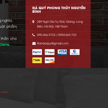
ĐÁ QUÝ PHONG THỦY NGUYỄN
BÌNH
g nghĩa.
289 Ngô Gia Tự, Đức Giang, Long
 vật phẩm
Biên, Hà Nội, Việt Nam
090.456.9723 / 0904.569.723
 thần cho
Bandaquy@gmail.com
 Gems.
p.com