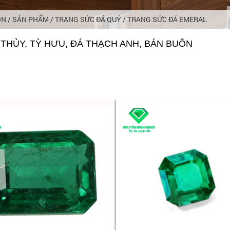
ÔN
/
SẢN PHẨM
/
TRANG SỨC ĐÁ QUÝ
/
TRANG SỨC ĐÁ EMERAL
THỦY, TỲ HƯU, ĐÁ THẠCH ANH, BÁN BUÔN