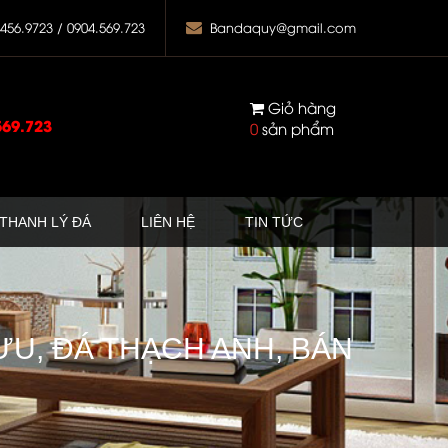
.456.9723 / 0904.569.723
Bandaquy@gmail.com
Giỏ hàng
569.723
0
sản phẩm
THANH LÝ ĐÁ
LIÊN HỆ
TIN TỨC
ƯU, ĐÁ THẠCH ANH, BÁN