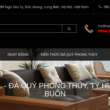
289 Ngô Gia Tự, Đức Giang, Long Biên, Hà Nội, Việt Nam
090
Hotline
0904.
HOẠT ĐỘNG
KIẾN THỨC ĐÁ QUÝ PHONG THỦY
- ĐÁ QUÝ PHONG THỦY, TỲ H
BUÔN