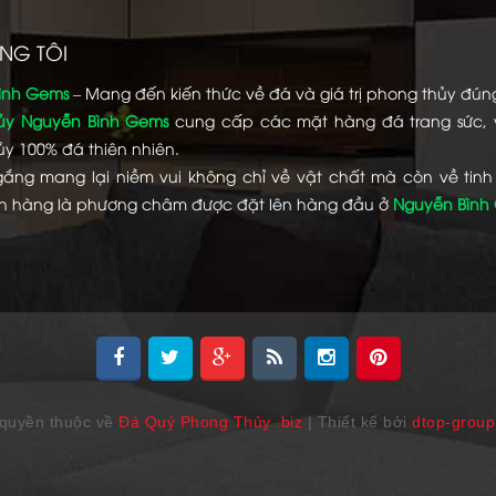
NG TÔI
ình Gems
– Mang đến kiến thức về đá và giá trị phong thủy đún
ủy Nguyễn Bình Gems
cung cấp các mặt hàng đá trang sức,
y 100% đá thiên nhiên.
gắng mang lại niềm vui không chỉ về vật chất mà còn về tinh
h hàng là phương châm được đặt lên hàng đầu ở
Nguyễn Bình
quyền thuộc về
Đá Quý Phong Thủy .biz
| Thiết kế bởi
dtop-grou