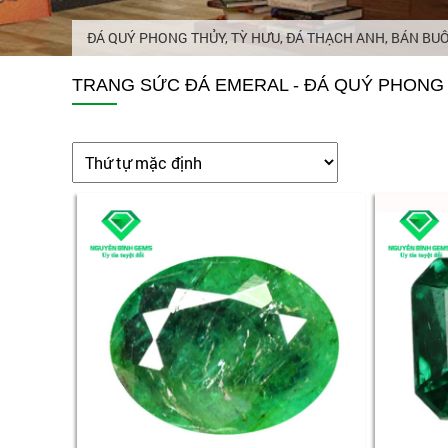
ĐÁ QUÝ PHONG THỦY, TỲ HƯU, ĐÁ THẠCH ANH, BÁN BU
TRANG SỨC ĐÁ EMERAL - ĐÁ QUÝ PHONG 