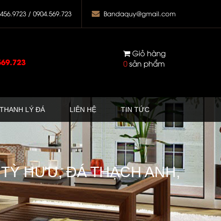
.456.9723 / 0904.569.723
Bandaquy@gmail.com
Giỏ hàng
569.723
0
sản phẩm
THANH LÝ ĐÁ
LIÊN HỆ
TIN TỨC
 TỲ HƯU, ĐÁ THẠCH ANH,