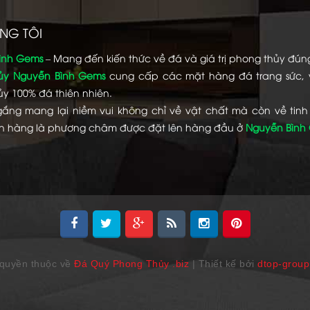
NG TÔI
ình Gems
– Mang đến kiến thức về đá và giá trị phong thủy đún
ủy Nguyễn Bình Gems
cung cấp các mặt hàng đá trang sức,
y 100% đá thiên nhiên.
gắng mang lại niềm vui không chỉ về vật chất mà còn về tinh
h hàng là phương châm được đặt lên hàng đầu ở
Nguyễn Bình
quyền thuộc về
Đá Quý Phong Thủy .biz
| Thiết kế bởi
dtop-grou