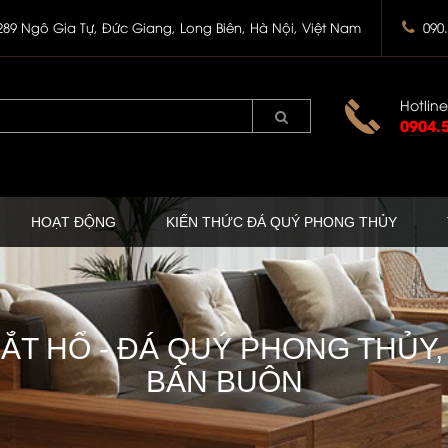
289 Ngô Gia Tự, Đức Giang, Long Biên, Hà Nội, Việt Nam
090
Hotline
0904.
HOẠT ĐỘNG
KIẾN THỨC ĐÁ QUÝ PHONG THỦY
T HỔ - ĐÁ QUÝ PHONG THỦY,
BÁN BUÔN