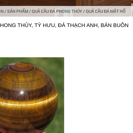
ÔN
/
SẢN PHẨM
/
QUẢ CẦU ĐÁ PHONG THỦY
/
QUẢ CẦU ĐÁ MẮT HỔ
PHONG THỦY, TỲ HƯU, ĐÁ THẠCH ANH, BÁN BUÔN