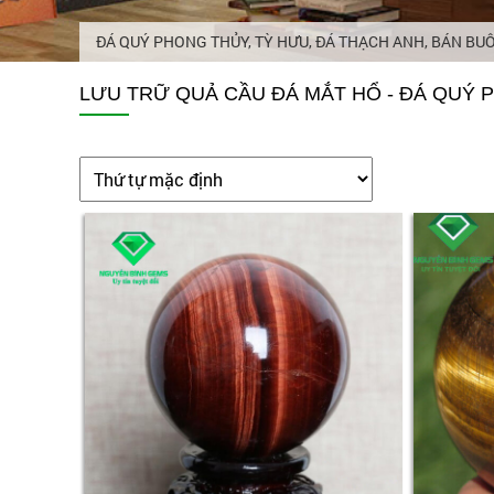
ĐÁ QUÝ PHONG THỦY, TỲ HƯU, ĐÁ THẠCH ANH, BÁN BU
LƯU TRỮ QUẢ CẦU ĐÁ MẮT HỔ - ĐÁ QUÝ 