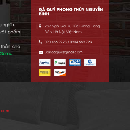
ĐÁ QUÝ PHONG THỦY NGUYỄN
BÌNH
g nghĩa.
289 Ngô Gia Tự, Đức Giang, Long
 vật phẩm
Biên, Hà Nội, Việt Nam
090.456.9723 / 0904.569.723
 thần cho
Bandaquy@gmail.com
 Gems.
p.com