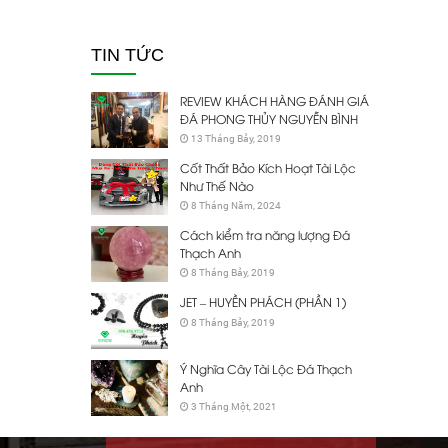
TIN TỨC
REVIEW KHÁCH HÀNG ĐÁNH GIÁ
ĐÁ PHONG THỦY NGUYỄN BÌNH
13 Tháng Bảy, 2019
Cốt Thất Bảo Kích Hoạt Tài Lộc
Như Thế Nào
8 Tháng Năm, 2024
Cách kiểm tra năng lượng Đá
Thạch Anh
8 Tháng Bảy, 2019
JET – HUYỀN PHÁCH (PHẦN 1)
8 Tháng Bảy, 2019
Ý Nghĩa Cây Tài Lộc Đá Thạch
Anh
3 Tháng Một, 2021