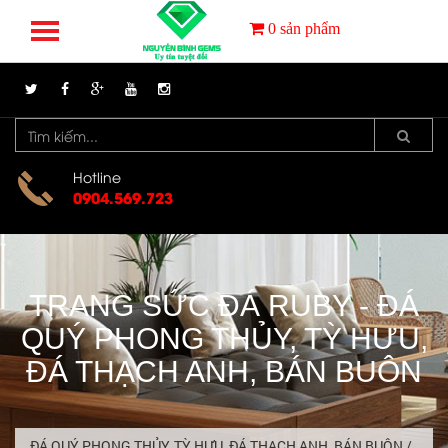
0
sản phẩm
Hotline
0904.569.723
TRANG SỨC ĐÁ RUBY - ĐÁ
QUÝ PHONG THỦY, TỲ HƯU,
ĐÁ THẠCH ANH, BÁN BUÔN
ĐÁ QUÝ PHONG THỦY, TỲ HƯU, ĐÁ THẠCH ANH, BÁN BUÔN
/