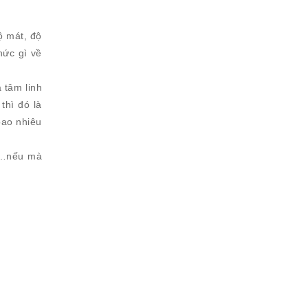
ộ mát, độ
hức gì về
 tâm linh
thì đó là
bao nhiêu
ại…nếu mà