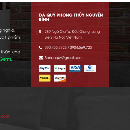
ĐÁ QUÝ PHONG THỦY NGUYỄN
BÌNH
g nghĩa.
289 Ngô Gia Tự, Đức Giang, Long
 vật phẩm
Biên, Hà Nội, Việt Nam
090.456.9723 / 0904.569.723
 thần cho
Bandaquy@gmail.com
 Gems.
p.com