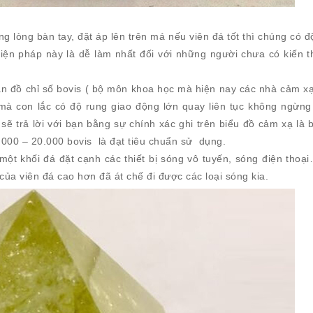
 lòng bàn tay, đặt áp lên trên má nếu viên đá tốt thì chúng có đ
 Biện pháp này là dễ làm nhất đối với những người chưa có kiến t
n đồ chỉ số bovis ( bộ môn khoa học mà hiện nay các nhà cảm xạ
mà con lắc có độ rung giao động lớn quay liên tục không ngừng 
ẽ trả lời với bạn bằng sự chính xác ghi trên biểu đồ cảm xạ là 
.000 – 20.000 bovis là đạt tiêu chuẩn sử dụng.
một khối đá đặt cạnh các thiết bị sóng vô tuyến, sóng điện tho
của viên đá cao hơn đã át chế đi được các loại sóng kia.