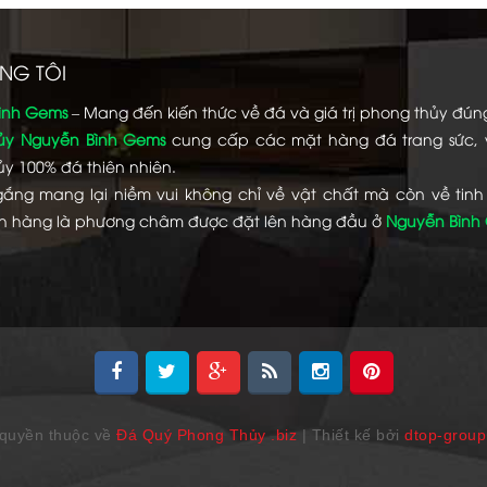
NG TÔI
ình Gems
– Mang đến kiến thức về đá và giá trị phong thủy đún
ủy Nguyễn Bình Gems
cung cấp các mặt hàng đá trang sức,
y 100% đá thiên nhiên.
gắng mang lại niềm vui không chỉ về vật chất mà còn về tinh
h hàng là phương châm được đặt lên hàng đầu ở
Nguyễn Bình
quyền thuộc về
Đá Quý Phong Thủy .biz
| Thiết kế bởi
dtop-grou