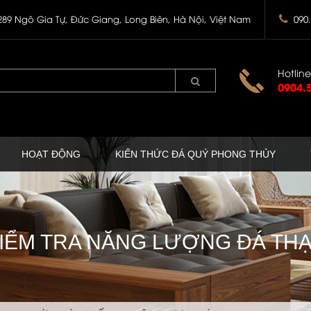
289 Ngô Gia Tự, Đức Giang, Long Biên, Hà Nội, Việt Nam
090
Hotline
0904.
HOẠT ĐỘNG
KIẾN THỨC ĐÁ QUÝ PHONG THỦY
IỂM TRA NĂNG LƯỢNG ĐÁ TH