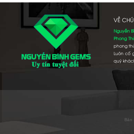
VỀ CHÚ
Nguyễn B
Phong Th
phong thủ
Luôn cố 
quý khác
Bản 