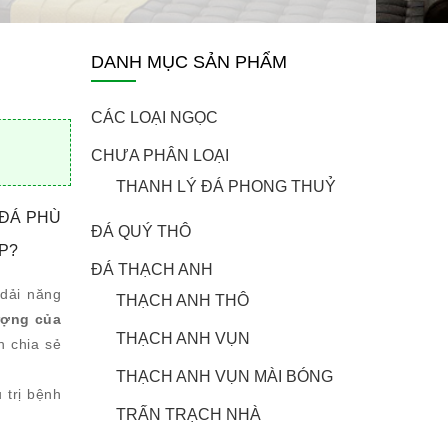
DANH MỤC SẢN PHẨM
CÁC LOẠI NGỌC
CHƯA PHÂN LOẠI
THANH LÝ ĐÁ PHONG THUỶ
 ĐÁ PHÙ
ĐÁ QUÝ THÔ
P?
ĐÁ THẠCH ANH
 dải năng
THẠCH ANH THÔ
ượng của
THẠCH ANH VỤN
n chia sẻ
THẠCH ANH VỤN MÀI BÓNG
 trị bệnh
TRẤN TRẠCH NHÀ