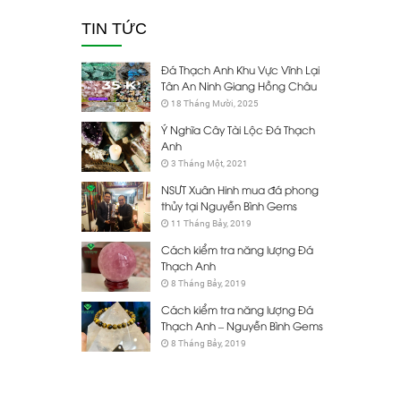
TIN TỨC
Đá Thạch Anh Khu Vực Vĩnh Lại
Tân An Ninh Giang Hồng Châu
18 Tháng Mười, 2025
Ý Nghĩa Cây Tài Lộc Đá Thạch
Anh
3 Tháng Một, 2021
NSƯT Xuân Hinh mua đá phong
thủy tại Nguyễn Bình Gems
11 Tháng Bảy, 2019
Cách kiểm tra năng lượng Đá
Thạch Anh
8 Tháng Bảy, 2019
Cách kiểm tra năng lượng Đá
Thạch Anh – Nguyễn Bình Gems
8 Tháng Bảy, 2019