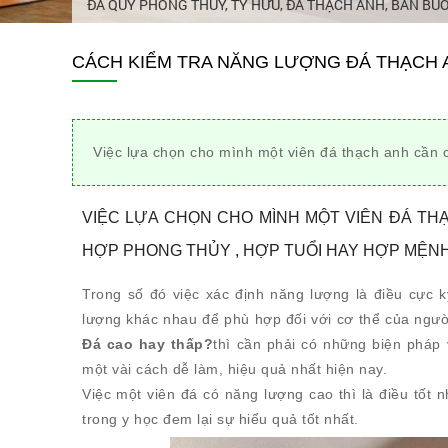
ĐÁ QUÝ PHONG THỦY, TỲ HƯU, ĐÁ THẠCH ANH, BÁN BU
CÁCH KIỂM TRA NĂNG LƯỢNG ĐÁ THẠCH 
Việc lựa chọn cho mình một viên đá thạch anh cần 
VIỆC LỰA CHỌN CHO MÌNH MỘT VIÊN ĐÁ THẠ
HỢP PHONG THỦY , HỢP TUỔI HAY HỢP MỆN
Trong số đó việc xác định năng lượng là điều cực 
lượng khác nhau để phù hợp đối với cơ thể của ngư
Đá cao hay thấp?
thì cần phải có những biện pháp 
một vài cách dễ làm, hiệu quả nhất hiện nay.
Việc một viên đá có năng lượng cao thì là điều tốt 
trong y học đem lại sự hiểu quả tốt nhất.