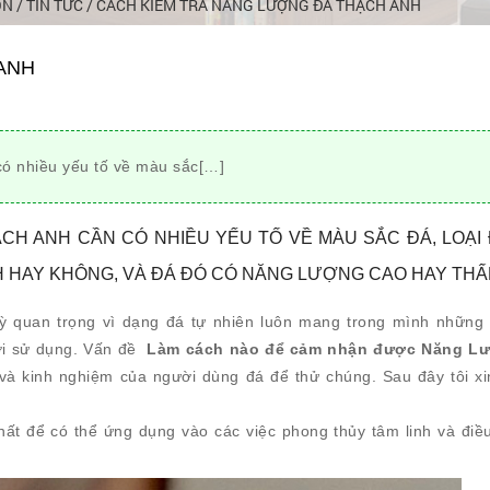
ÔN
/
TIN TỨC
/
CÁCH KIỂM TRA NĂNG LƯỢNG ĐÁ THẠCH ANH
ANH
có nhiều yếu tố về màu sắc[…]
CH ANH CẦN CÓ NHIỀU YẾU TỐ VỀ MÀU SẮC ĐÁ, LOẠI
H HAY KHÔNG, VÀ ĐÁ ĐÓ CÓ NĂNG LƯỢNG CAO HAY THẤ
kỳ quan trọng vì dạng đá tự nhiên luôn mang trong mình những
ời sử dụng. Vấn đề
Làm cách nào để cảm nhận được Năng L
và kinh nghiệm của người dùng đá để thử chúng. Sau đây tôi xi
nhất để có thể ứng dụng vào các việc phong thủy tâm linh và điều