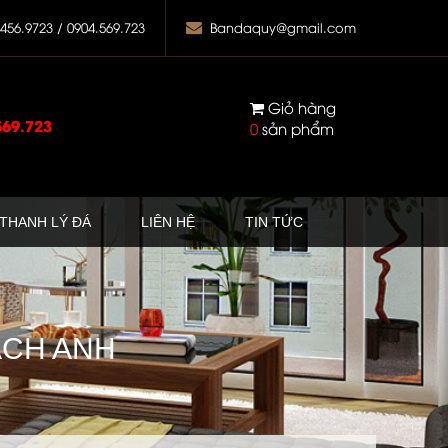
.456.9723 / 0904.569.723
Bandaquy@gmail.com
Giỏ hàng
569.723
0
sản phẩm
THANH LÝ ĐÁ
LIÊN HỆ
TIN TỨC
ẠCH ANH