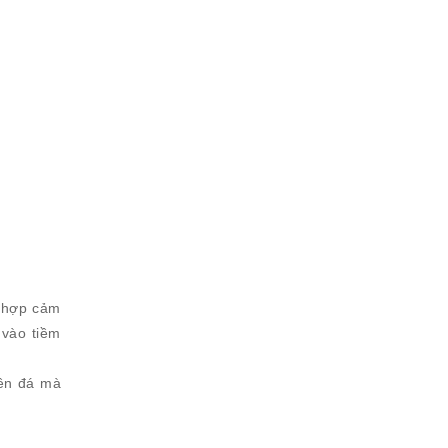
h hợp cảm
 vào tiềm
iên đá mà