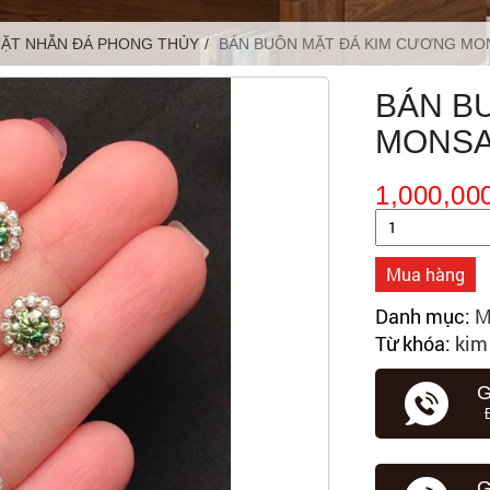
ẶT NHẪN ĐÁ PHONG THỦY
BÁN BUÔN MẶT ĐÁ KIM CƯƠNG MO
BÁN B
MONSA
1,000,00
Số
lượng
Mua hàng
Danh mục:
M
Từ khóa:
kim
G
G