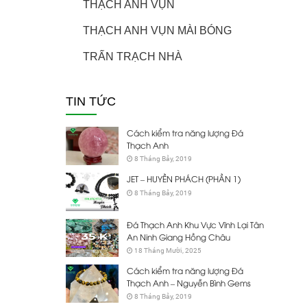
THẠCH ANH VỤN
THẠCH ANH VỤN MÀI BÓNG
TRẤN TRẠCH NHÀ
TIN TỨC
Cách kiểm tra năng lượng Đá
Thạch Anh
8 Tháng Bảy, 2019
JET – HUYỀN PHÁCH (PHẦN 1)
8 Tháng Bảy, 2019
Đá Thạch Anh Khu Vực Vĩnh Lại Tân
An Ninh Giang Hồng Châu
18 Tháng Mười, 2025
Cách kiểm tra năng lượng Đá
Thạch Anh – Nguyễn Bình Gems
8 Tháng Bảy, 2019