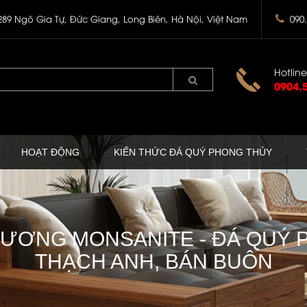
289 Ngô Gia Tự, Đức Giang, Long Biên, Hà Nội, Việt Nam
090
Hotline
0904.
HOẠT ĐỘNG
KIẾN THỨC ĐÁ QUÝ PHONG THỦY
CƯƠNG MONSANITE - ĐÁ QUÝ P
THẠCH ANH, BÁN BUÔN