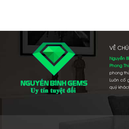
VỀ CHÚ
Nguyễn B
Phong Th
phong thủ
Luôn cố 
quý khác