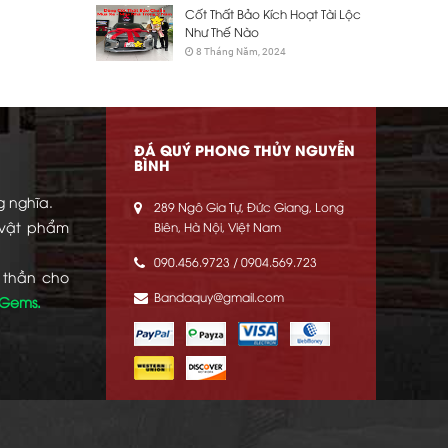
Cốt Thất Bảo Kích Hoạt Tài Lộc
Như Thế Nào
8 Tháng Năm, 2024
ĐÁ QUÝ PHONG THỦY NGUYỄN
BÌNH
g nghĩa.
289 Ngô Gia Tự, Đức Giang, Long
 vật phẩm
Biên, Hà Nội, Việt Nam
090.456.9723 / 0904.569.723
 thần cho
Bandaquy@gmail.com
 Gems.