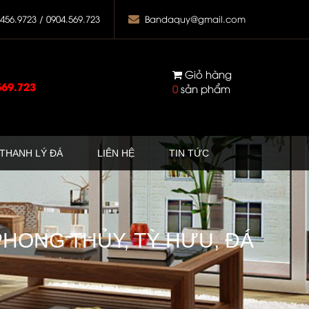
.456.9723 / 0904.569.723
Bandaquy@gmail.com
Giỏ hàng
569.723
0
sản phẩm
THANH LÝ ĐÁ
LIÊN HỆ
TIN TỨC
HONG THỦY, TỲ HƯU, ĐÁ