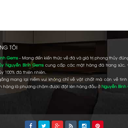
NG TÔI
ình Gems
– Mang đến kiến thức về đá và giá trị phong thủy đún
ủy Nguyễn Bình Gems
cung cấp các mặt hàng đá trang sức,
y 100% đá thiên nhiên.
gắng mang lại niềm vui không chỉ về vật chất mà còn về tinh
h hàng là phương châm được đặt lên hàng đầu ở
Nguyễn Bình