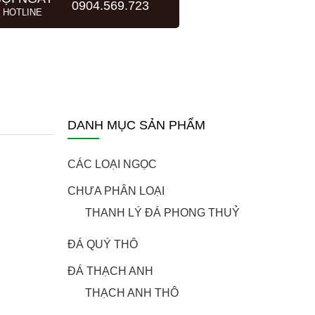
0904.569.723
HOTLINE
DANH MỤC SẢN PHẨM
CÁC LOẠI NGỌC
CHƯA PHÂN LOẠI
THANH LÝ ĐÁ PHONG THUỶ
ĐÁ QUÝ THÔ
ĐÁ THẠCH ANH
THẠCH ANH THÔ